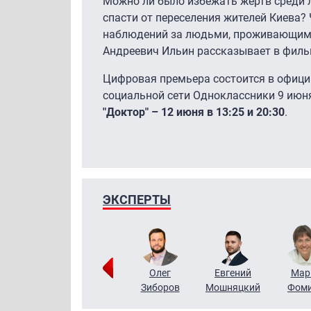
Можно ли было избежать жертв среди 
спасти от переселения жителей Киева?
наблюдений за людьми, проживающими
Андреевич Ильин рассказывает в фильм
Цифровая премьера состоится в официа
социальной сети Одноклассники 9 июня
"Доктор" – 12 июня в 13:25 и 20:30
.
ЭКСПЕРТЫ
Тимур
Григорий
Олег
Евгений
Мар
Чудутов
Кузин
Зиборов
Мошняцкий
Фом