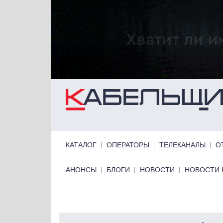
Перейти к основному содержанию
Primary links
КАТАЛОГ
ОПЕРАТОРЫ
ТЕЛЕКАНАЛЫ
О
Primary links bottom
АНОНСЫ
БЛОГИ
НОВОСТИ
НОВОСТИ 