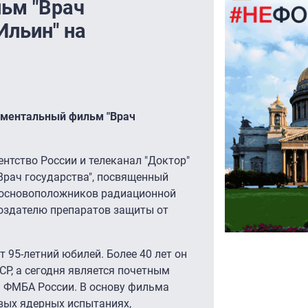
ьм "Врач
Ильин" на
ментальный фильм "Врач
нтство России и телеканал "Доктор"
Врач государства", посвященный
 основоположников радиационной
создателю препаратов защиты от
 95-летний юбилей. Более 40 лет он
Р, а сегодня является почетным
а ФМБА России. В основу фильма
рвых ядерных испытаниях,