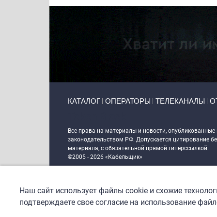
Primary links
КАТАЛОГ
ОПЕРАТОРЫ
ТЕЛЕКАНАЛЫ
О
Token Block
Все права на материалы и новости, опубликованные
законодательством РФ. Допускается цитирование без
материала, с обязательной прямой гиперссылкой.
©2005 - 2026 «Кабельщик»
Политика сайта "Кабельщик" (интернет-адреса
www.c
пользователей сети интернет
Наш сайт использует файлы cookie и схожие техноло
DrupalCoder — поддержка сайта c 2017 года
подтверждаете свое согласие на использование файло