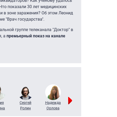
ликвидаторов? Как ученому удалось
 Что показали 30 лет медицинских
 в зоне заражения? Об этом Леонид
е "Врач государства".
льной группе телеканала "Доктор" в
, а
премьерный показ на канале
ия
Сергей
Надежда
Мария
Алексей
ина
Ролин
Орлова
Щербаль
Леонтьев