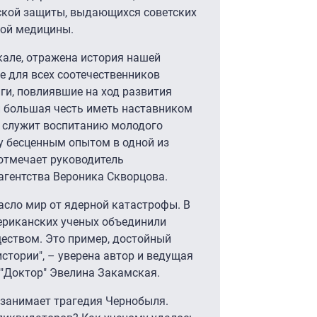
ской защиты, выдающихся советских
ной медицины.
кале, отражена история нашей
е для всех соотечественников
ги, повлиявшие на ход развития
 большая честь иметь наставником
ь служит воспитанию молодого
у бесценным опытом в одной из
 отмечает руководитель
агентства Вероника Скворцова.
пасло мир от ядерной катастрофы. В
мериканских ученых объединили
ществом. Это пример, достойный
стории", – уверена автор и ведущая
 "Доктор" Эвелина Закамская.
 занимает трагедия Чернобыля.