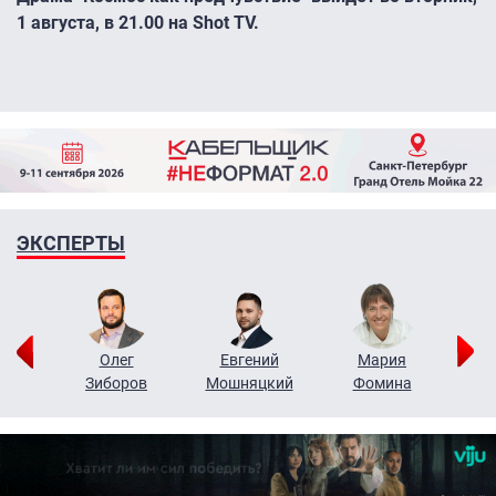
1 августа, в 21.00 на Shot TV.
ЭКСПЕРТЫ
рий
Олег
Евгений
Мария
н
Зиборов
Мошняцкий
Фомина