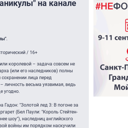
аникулы" на канале
лы"
.
торический / 16+
 или королевой – задача совсем не
арха (или его наследников) полны
и сохранении лица перед
– личность весьма уязвимая, ведь
е угодно.
 Гадон: "Золотой лед 3: В погоне за
Маргарет (Бел Паули: "Король Стейтен-
ннее шоу"), наследниц английского
овой войны им порядком наскучили