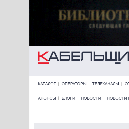
Перейти к основному содержанию
Primary links
КАТАЛОГ
ОПЕРАТОРЫ
ТЕЛЕКАНАЛЫ
О
Primary links bottom
АНОНСЫ
БЛОГИ
НОВОСТИ
НОВОСТИ 