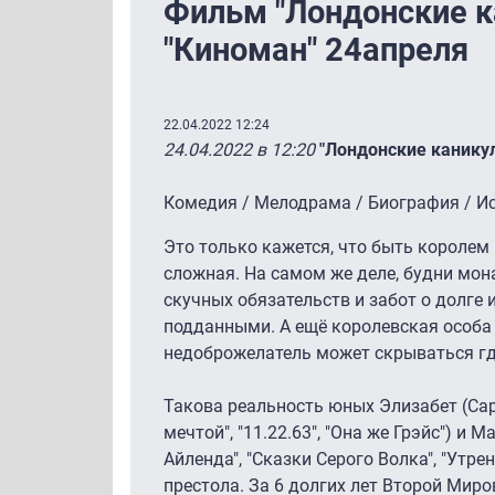
Фильм "Лондонские к
"Киноман" 24апреля
22.04.2022 12:24
24.04.2022 в 12:20
"Лондонские канику
Комедия / Мелодрама / Биография / Ис
Это только кажется, что быть королем
сложная. На самом же деле, будни мон
скучных обязательств и забот о долге 
подданными. А ещё королевская особа 
недоброжелатель может скрываться гд
Такова реальность юных Элизабет (Сара
мечтой", "11.22.63", "Она же Грэйс") и 
Айленда", "Сказки Серого Волка", "Утре
престола. За 6 долгих лет Второй Мир