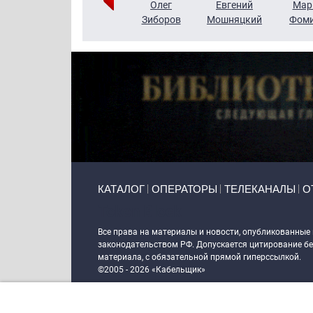
Тимур
Григорий
Олег
Евгений
Мар
Чудутов
Кузин
Зиборов
Мошняцкий
Фом
Primary links
КАТАЛОГ
ОПЕРАТОРЫ
ТЕЛЕКАНАЛЫ
О
Token Block
Все права на материалы и новости, опубликованные
законодательством РФ. Допускается цитирование без
материала, с обязательной прямой гиперссылкой.
©2005 - 2026 «Кабельщик»
Политика сайта "Кабельщик" (интернет-адреса
www.c
пользователей сети интернет