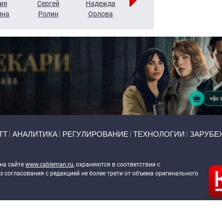
ия
Сергей
Надежда
Мария
Алексей
ина
Ролин
Орлова
Щербаль
Леонтьев
ТТ
АНАЛИТИКА
РЕГУЛИРОВАНИЕ
ТЕХНОЛОГИИ
ЗАРУБЕ
 на сайте
www.cableman.ru
, охраняются в соответствии с
 согласования с редакцией не более трети от объема оригинального
ableman.ru
) в отношении обработки персональных данных