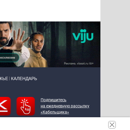
Татьяна
Тимур
Григорий
Олег
Воронова
Чудутов
Кузин
Зиборов
ЖЬЕ
КАЛЕНДАРЬ
Подпишитесь
на ежедневную рассылку
«Кабельщика»