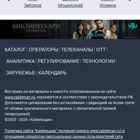
н
Зиборов
Мошняцкий
Фомина
Primary links
КАТАЛОГ
ОПЕРАТОРЫ
ТЕЛЕКАНАЛЫ
ОТТ
АНАЛИТИКА
РЕГУЛИРОВАНИЕ
ТЕХНОЛОГИИ
ЗАРУБЕЖЬЕ
КАЛЕНДАРЬ
Token Block
Все права на материалы и новости, опубликованные на сайте
www.cableman.ru
, охраняются в соответствии с законодательством РФ.
Допускается цитирование без согласования с редакцией не более трети
от объема оригинального материала, с обязательной прямой
гиперссылкой.
©2005 - 2026 «Кабельщик»
Политика сайта "Кабельщик" (интернет-адреса
www.cableman.ru
) в
отношении обработки персональных данных пользователей сети