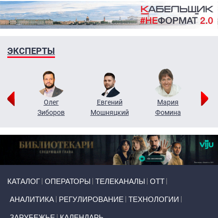
ЭКСПЕРТЫ
рий
Олег
Евгений
Мария
н
Зиборов
Мошняцкий
Фомина
Primary links
КАТАЛОГ
ОПЕРАТОРЫ
ТЕЛЕКАНАЛЫ
ОТТ
АНАЛИТИКА
РЕГУЛИРОВАНИЕ
ТЕХНОЛОГИИ
ЗАРУБЕЖЬЕ
КАЛЕНДАРЬ