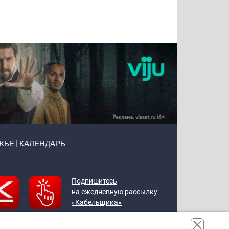
Татьяна
Тимур
Григорий
Олег
Воронова
Чудутов
Кузин
Зиборов
ЖЬЕ
КАЛЕНДАРЬ
Подпишитесь
на ежедневную рассылку
«Кабельщика»