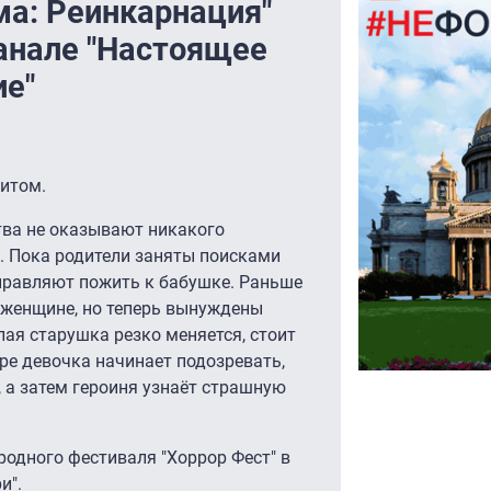
а: Реинкарнация"
канале "Настоящее
ие"
итом.
тва не оказывают никакого
. Пока родители заняты поисками
тправляют пожить к бабушке. Раньше
 женщине, но теперь вынуждены
лая старушка резко меняется, стоит
ре девочка начинает подозревать,
т, а затем героиня узнаёт страшную
родного фестиваля "Хоррор Фест" в
и".