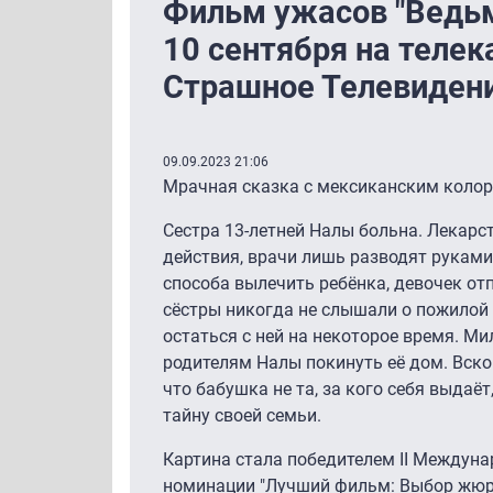
Фильм ужасов "Ведьм
10 сентября на теле
Страшное Телевиден
09.09.2023 21:06
Мрачная сказка с мексиканским колор
Сестра 13-летней Налы больна. Лекарс
действия, врачи лишь разводят руками
способа вылечить ребёнка, девочек о
сёстры никогда не слышали о пожилой
остаться с ней на некоторое время. Ми
родителям Налы покинуть её дом. Вско
что бабушка не та, за кого себя выдаё
тайну своей семьи.
Картина стала победителем II Междуна
номинации "Лучший фильм: Выбор жюр