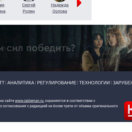
ия
Сергей
Надежда
Мария
Алексей
ина
Ролин
Орлова
Щербаль
Леонтьев
ТТ
АНАЛИТИКА
РЕГУЛИРОВАНИЕ
ТЕХНОЛОГИИ
ЗАРУБЕ
 на сайте
www.cableman.ru
, охраняются в соответствии с
 согласования с редакцией не более трети от объема оригинального
ableman.ru
) в отношении обработки персональных данных