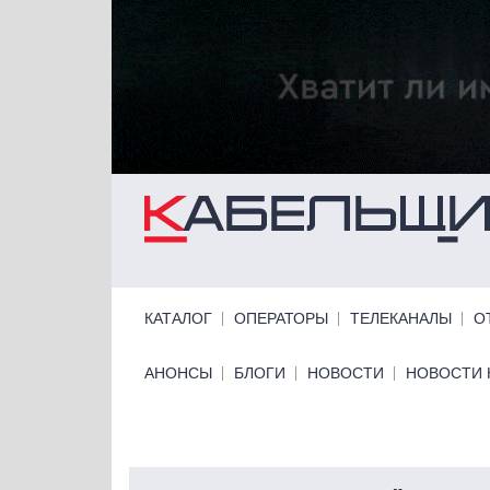
Перейти к основному содержанию
Primary links
КАТАЛОГ
ОПЕРАТОРЫ
ТЕЛЕКАНАЛЫ
О
Primary links bottom
АНОНСЫ
БЛОГИ
НОВОСТИ
НОВОСТИ 