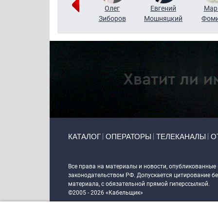
Тимур
Григорий
Олег
Евгений
Мар
Чудутов
Кузин
Зиборов
Мошняцкий
Фом
Primary links
КАТАЛОГ
ОПЕРАТОРЫ
ТЕЛЕКАНАЛЫ
О
Token Block
Все права на материалы и новости, опубликованные
законодательством РФ. Допускается цитирование без
материала, с обязательной прямой гиперссылкой.
©2005 - 2026 «Кабельщик»
Политика сайта "Кабельщик" (интернет-адреса
www.c