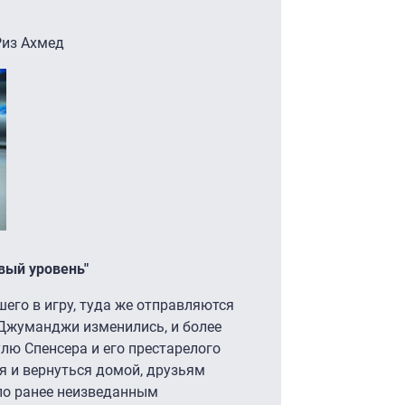
Риз Ахмед
вый уровень"
его в игру, туда же отправляются
 Джуманджи изменились, и более
улю Спенсера и его престарелого
я и вернуться домой, друзьям
по ранее неизведанным