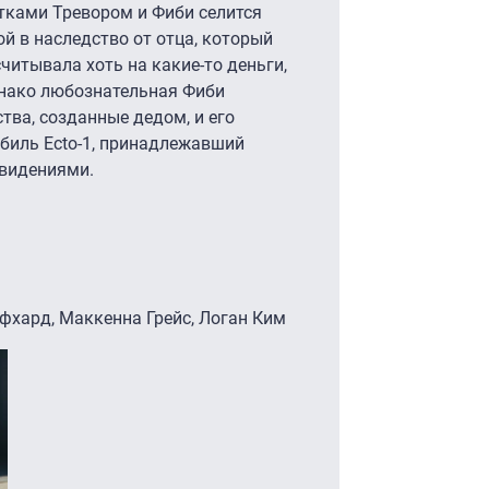
тками Тревором и Фиби селится
й в наследство от отца, который
читывала хоть на какие-то деньги,
днако любознательная Фиби
тва, созданные дедом, и его
биль Ecto-1, принадлежавший
ивидениями.
лфхард, Маккенна Грейс, Логан Ким