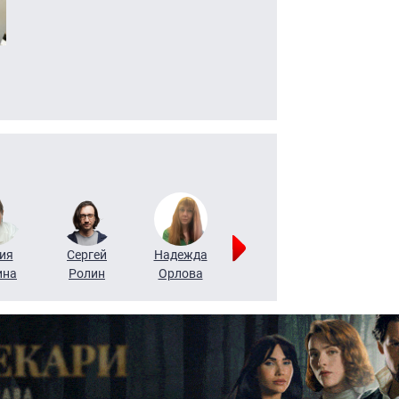
ия
Сергей
Надежда
Мария
Алексей
ина
Ролин
Орлова
Щербаль
Леонтьев