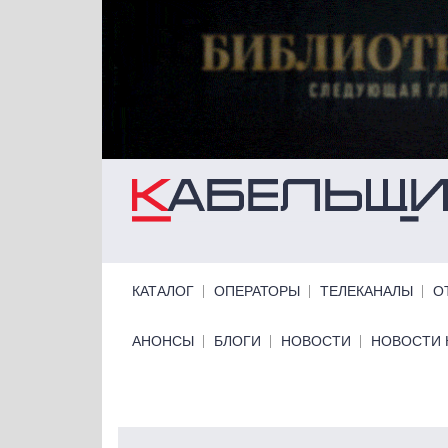
Перейти к основному содержанию
Primary links
КАТАЛОГ
ОПЕРАТОРЫ
ТЕЛЕКАНАЛЫ
О
Primary links bottom
АНОНСЫ
БЛОГИ
НОВОСТИ
НОВОСТИ 