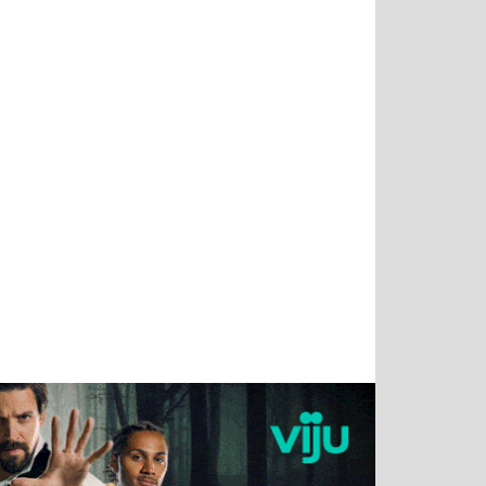
Татьяна
Тимур
Григорий
Олег
Воронова
Чудутов
Кузин
Зиборов