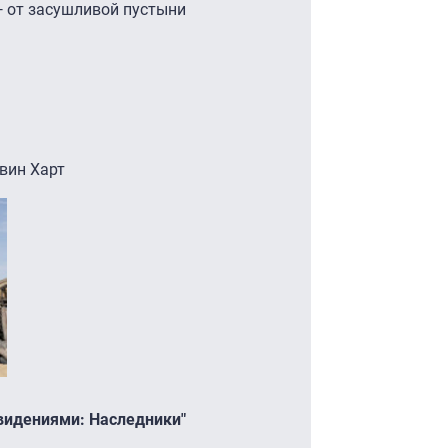
 от засушливой пустыни
евин Харт
ивидениями: Наследники"