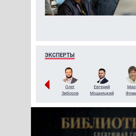
ЭКСПЕРТЫ
Тимур
Григорий
Олег
Евгений
Мар
Чудутов
Кузин
Зиборов
Мошняцкий
Фом