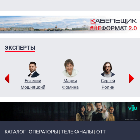
ЭКСПЕРТЫ
ор
Евгений
Мария
Сергей
Н
ко
Мошняцкий
Фомина
Ролин
Primary links
КАТАЛОГ
ОПЕРАТОРЫ
ТЕЛЕКАНАЛЫ
ОТТ