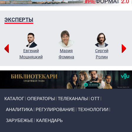
ЭКСПЕРТЫ
ор
Евгений
Мария
Сергей
Н
ко
Мошняцкий
Фомина
Ролин
Primary links
КАТАЛОГ
ОПЕРАТОРЫ
ТЕЛЕКАНАЛЫ
ОТТ
АНАЛИТИКА
РЕГУЛИРОВАНИЕ
ТЕХНОЛОГИИ
ЗАРУБЕЖЬЕ
КАЛЕНДАРЬ
Token Block