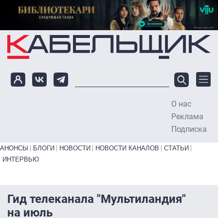
Перейти к основному содержанию
О нас
To
Реклама
Подписка
Primary links bottom
АНОНСЫ
БЛОГИ
НОВОСТИ
НОВОСТИ КАНАЛОВ
СТАТЬИ
ИНТЕРВЬЮ
Гид телеканала "Мультиландия"
на июль