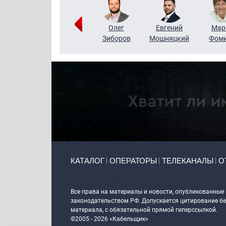
Тимур
Григорий
Олег
Евгений
Мар
Чудутов
Кузин
Зиборов
Мошняцкий
Фом
Primary links
КАТАЛОГ
ОПЕРАТОРЫ
ТЕЛЕКАНАЛЫ
О
Token Block
Все права на материалы и новости, опубликованные
законодательством РФ. Допускается цитирование без
материала, с обязательной прямой гиперссылкой.
©2005 - 2026 «Кабельщик»