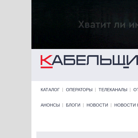
Перейти к основному содержанию
Primary links
КАТАЛОГ
ОПЕРАТОРЫ
ТЕЛЕКАНАЛЫ
О
Primary links bottom
АНОНСЫ
БЛОГИ
НОВОСТИ
НОВОСТИ 