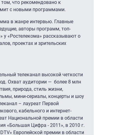
 том, что рекомендовано к
омит с новыми программами.
амма в жанре интервью. Главные
едущие, авторы программ, топ-
х» у «Ростелекома» рассказывают о
алов, проектах и зрительских
льный телеканал высокой четкости
од. Охват аудитории — более 8 млн
твия, природа, стиль жизни,
ьмы, мини-сериалы, концерты и шоу
леканал – лауреат Первой
кового, кабельного и интернет-
реат Национальной премии в области
я «Большая Цифра - 2011», в 2010 г.
HDTV» Европейской премии в области