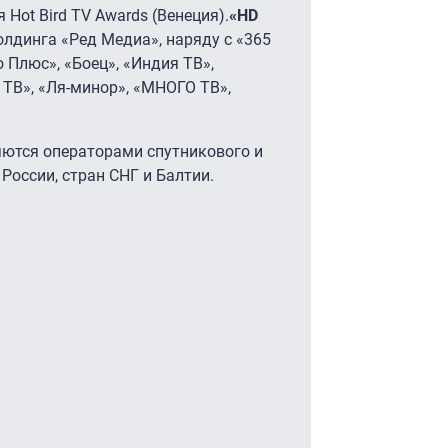
 Hot Bird TV Awards (Венеция).
«HD
олдинга «Ред Медиа», наряду с «365
о Плюс», «Боец», «Индия ТВ»,
 ТВ», «Ля-минор», «МНОГО ТВ»,
ются операторами спутникового и
России, стран СНГ и Балтии.