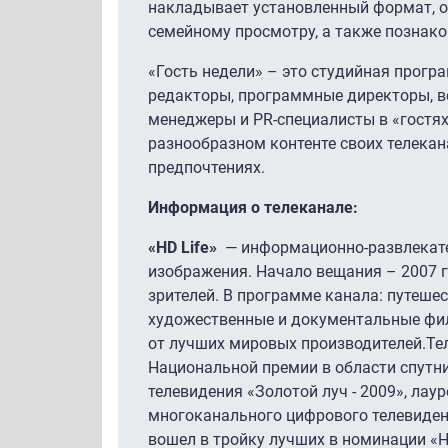
накладывает установленный формат, о
семейному просмотру, а также познак
«Гость недели» – это студийная прогр
редакторы, программные директоры, в
менеджеры и PR-специалисты в «гостя
разнообразном контенте своих телекан
предпочтениях.
Информация о телеканале:
«HD Life»
— информационно-развлекате
изображения. Начало вещания – 2007 г
зрителей. В программе канала: путешес
художественные и документальные фил
от лучших мировых производителей.Те
Национальной премии в области спутни
телевидения «Золотой луч - 2009», лау
многоканального цифрового телевидени
вошел в тройку лучших в номинации «