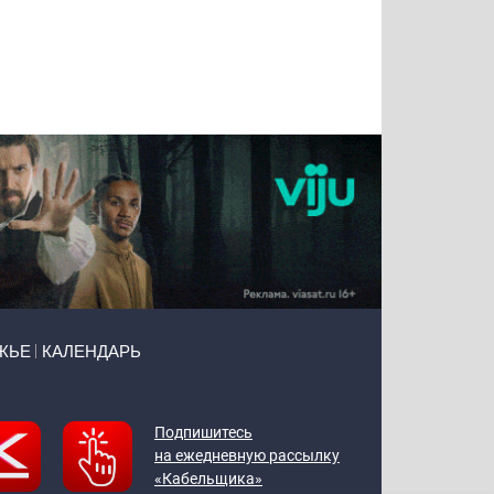
Татьяна
Тимур
Григорий
Олег
Воронова
Чудутов
Кузин
Зиборов
ЖЬЕ
КАЛЕНДАРЬ
Подпишитесь
на ежедневную рассылку
«Кабельщика»