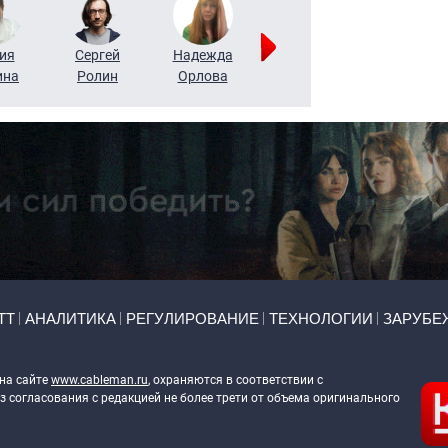
ия
Сергей
Надежда
Мария
Алексей
ина
Ролин
Орлова
Щербаль
Леонтьев
ТТ
АНАЛИТИКА
РЕГУЛИРОВАНИЕ
ТЕХНОЛОГИИ
ЗАРУБЕ
 на сайте
www.cableman.ru
, охраняются в соответствии с
 согласования с редакцией не более трети от объема оригинального