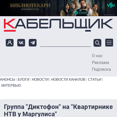
Перейти к основному содержанию
О нас
To
Реклама
Подписка
Primary links bottom
АНОНСЫ
БЛОГИ
НОВОСТИ
НОВОСТИ КАНАЛОВ
СТАТЬИ
ИНТЕРВЬЮ
Группа "Диктофон" на "Квартирнике
НТВ у Маргулиса"