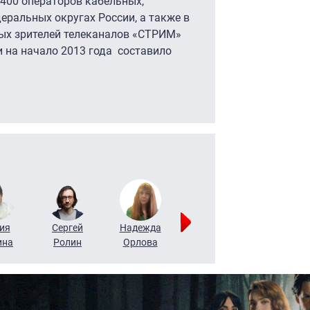
400 операторов кабельных,
деральных округах России, а также в
ных зрителей телеканалов «СТРИМ»
и на начало 2013 года составило
ия
Сергей
Надежда
Мария
Алексей
ина
Ролин
Орлова
Щербаль
Леонтьев