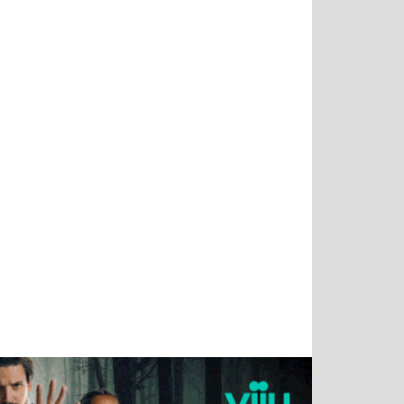
Татьяна
Тимур
Григорий
Олег
Воронова
Чудутов
Кузин
Зиборов