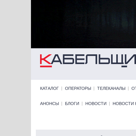
Перейти к основному содержанию
Primary links
КАТАЛОГ
ОПЕРАТОРЫ
ТЕЛЕКАНАЛЫ
О
Primary links bottom
АНОНСЫ
БЛОГИ
НОВОСТИ
НОВОСТИ 