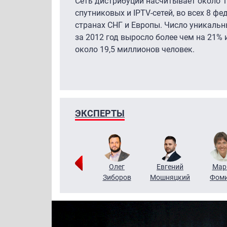
Сеть дистрибуции насчитывает около 1
спутниковых и IPTV-сетей, во всех 8 фе
странах СНГ и Европы. Число уникаль
за 2012 год выросло более чем на 21% 
около 19,5 миллионов человек.
ЭКСПЕРТЫ
Тимур
Григорий
Олег
Евгений
Мар
Чудутов
Кузин
Зиборов
Мошняцкий
Фом