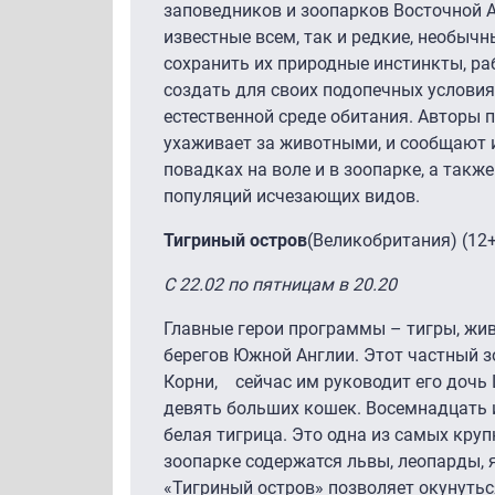
заповедников и зоопарков Восточной А
известные всем, так и редкие, необыч
сохранить их природные инстинкты, ра
создать для своих подопечных услови
естественной среде обитания. Авторы 
ухаживает за животными, и сообщают
повадках на воле и в зоопарке, а также
популяций исчезающих видов.
Тигриный остров
(Великобритания) (12+
С 22.02 по пятницам в 20.20
Главные герои программы – тигры, жив
берегов Южной Англии. Этот частный з
Корни, сейчас им руководит его дочь 
девять больших кошек. Восемнадцать и
белая тигрица. Это одна из самых круп
зоопарке содержатся львы, леопарды, 
«Тигриный остров» позволяет окунутьс