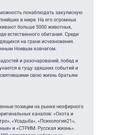
зможность понаблюдать закулисную
упнейших в мире. На его огромных
живают больше 5000 животных,
еде естественного обитания. Среди
дящихся на грани исчезновения.
енным Ноевым ковчегом.
адостей и разочарований, побед и
унается в гущу здешних событий и
освятившими свою жизнь братьям
енные позиции на рынке неэфирного
оригинальных каналов: «Охота и
тро», «Усадьба», «Психология21»,
ные» и «СТРИМ. Русская жизнь».