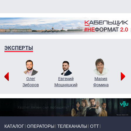
ЭКСПЕРТЫ
рий
Олег
Евгений
Мария
н
Зиборов
Мошняцкий
Фомина
Primary links
КАТАЛОГ
ОПЕРАТОРЫ
ТЕЛЕКАНАЛЫ
ОТТ