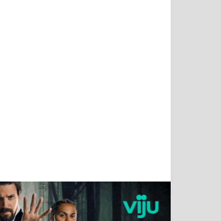
Татьяна
Тимур
Григорий
Олег
Воронова
Чудутов
Кузин
Зиборов