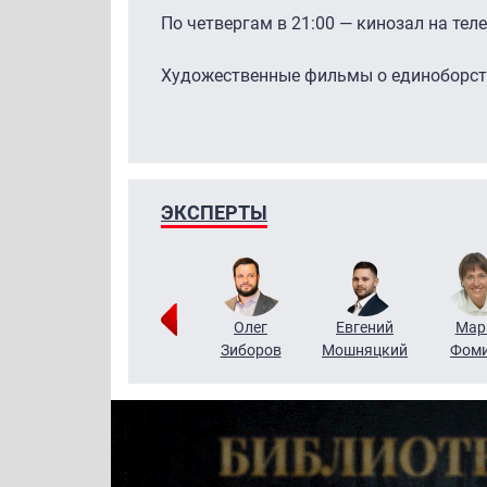
По четвергам в 21:00 — кинозал на тел
Художественные фильмы о единоборст
ЭКСПЕРТЫ
Тимур
Григорий
Олег
Евгений
Мар
Чудутов
Кузин
Зиборов
Мошняцкий
Фом