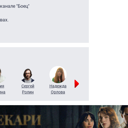
еканале "Боец"
вах.
ия
Сергей
Надежда
Мария
Алексей
ина
Ролин
Орлова
Щербаль
Леонтьев