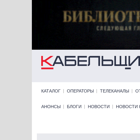
Перейти к основному содержанию
Primary links
КАТАЛОГ
ОПЕРАТОРЫ
ТЕЛЕКАНАЛЫ
О
Primary links bottom
АНОНСЫ
БЛОГИ
НОВОСТИ
НОВОСТИ 