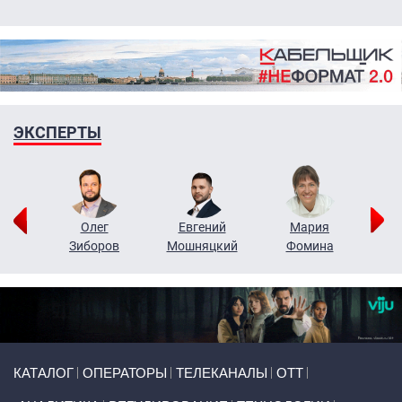
ЭКСПЕРТЫ
рий
Олег
Евгений
Мария
н
Зиборов
Мошняцкий
Фомина
Primary links
КАТАЛОГ
ОПЕРАТОРЫ
ТЕЛЕКАНАЛЫ
ОТТ