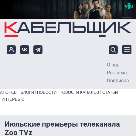
Перейти к основному содержанию
О нас
To
Реклама
Подписка
Primary links bottom
АНОНСЫ
БЛОГИ
НОВОСТИ
НОВОСТИ КАНАЛОВ
СТАТЬИ
ИНТЕРВЬЮ
Июльские премьеры телеканала
Zoo TVz