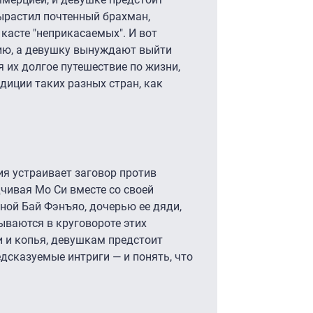
ырастил почтенный брахман,
асте "неприкасаемых". И вот
лию, а девушку вынуждают выйти
я их долгое путешествие по жизни,
диции таких разных стран, как
я устраивает заговор против
чивая Мо Си вместе со своей
ной Бай Фэнъяо, дочерью ее дяди,
ываются в круговороте этих
 и копья, девушкам предстоит
дсказуемые интриги — и понять, что