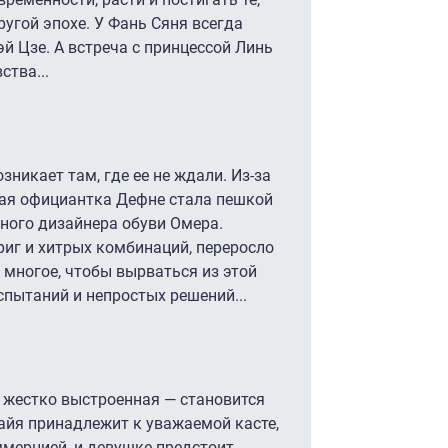
угой эпохе. У Фань Сяня всегда
й Цзе. А встреча с принцессой Линь
ства...
зникает там, где ее не ждали. Из-за
ая официантка Дефне стала пешкой
тного дизайнера обуви Омера.
риг и хитрых комбинаций, переросло
 многое, чтобы вырваться из этой
спытаний и непростых решений...
 жестко выстроенная — становится
айя принадлежит к уважаемой касте,
ммерцией, и девушке предстоит