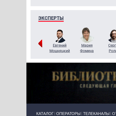
ЭКСПЕРТЫ
ригорий
Виктор
Евгений
Мария
Серг
Кузин
Бритько
Мошняцкий
Фомина
Рол
Primary links
КАТАЛОГ
ОПЕРАТОРЫ
ТЕЛЕКАНАЛЫ
О