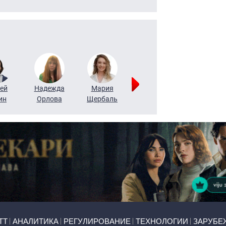
ей
Надежда
Мария
Алексей
Татьяна
ин
Орлова
Щербаль
Леонтьев
Воронова
ТТ
АНАЛИТИКА
РЕГУЛИРОВАНИЕ
ТЕХНОЛОГИИ
ЗАРУБЕ