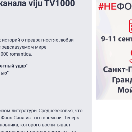
анала viju TV1000
историй о превратностях любви
епредсказуемом мире
000 romantica.
ветный удар"
чью"
изом литературы Средневековья, что
Фань Сяня из того времени. Теперь
иновника, которого воспитывает
временности, расти и постигать те,