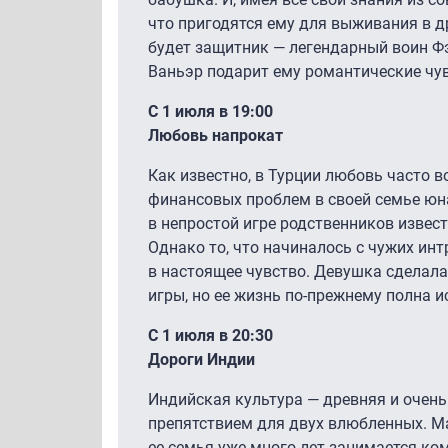
что пригодятся ему для выживания в др
будет защитник — легендарный воин Фэ
Ваньэр подарит ему романтические чув
С 1 июля в 19:00
Любовь напрокат
Как известно, в Турции любовь часто во
финансовых проблем в своей семье юн
в непростой игре родственников извес
Однако то, что начиналось с чужих инт
в настоящее чувство. Девушка сделала
игры, но ее жизнь по-прежнему полна и
С 1 июля в 20:30
Дороги Индии
Индийская культура — древняя и очень
препятствием для двух влюбленных. М
ее семья уже много лет занимается ко