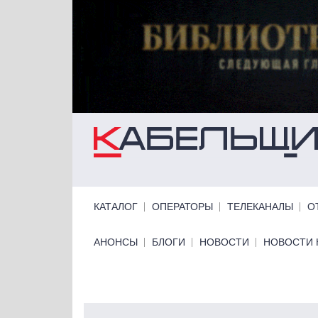
Перейти к основному содержанию
Primary links
КАТАЛОГ
ОПЕРАТОРЫ
ТЕЛЕКАНАЛЫ
О
Primary links bottom
АНОНСЫ
БЛОГИ
НОВОСТИ
НОВОСТИ 