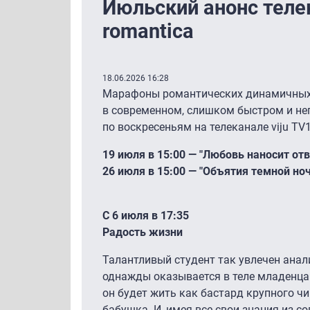
Июльский анонс телек
romantica
18.06.2026 16:28
Марафоны романтических динамичных 
в современном, слишком быстром и н
по воскресеньям на телеканале viju TV1
19 июля в 15:00 — "Любовь наносит от
26 июля в 15:00 — "Объятия темной но
С 6 июля в 17:35
Радость жизни
Талантливый студент так увлечен анал
однажды оказывается в теле младенца 
он будет жить как бастард крупного ч
бабушка. И, имея все свои знания из со