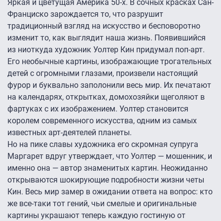
Яркая и цветущая Америка 50-х. В сочных красках Сан-
Франциско зарождается то, что разрушит
традиционный взгляд на искусство и бесповоротно
изменит то, как выглядит наша жизнь. Появившийся
из ниоткуда художник Уолтер Кин придумал поп-арт.
Его необычные картины, изображающие трогательных
детей с огромными глазами, произвели настоящий
фурор и буквально заполонили весь мир. Их печатают
на календарях, открытках, домохозяйки щеголяют в
фартуках с их изображением. Уолтер становится
королем современного искусства, одним из самых
известных арт-деятелей планеты.
Но на пике славы художника его скромная супруга
Маргарет вдруг утверждает, что Уолтер — мошенник, и
именно она — автор знаменитых картин. Неожиданно
открываются шокирующие подробности жизни четы
Кин. Весь мир замер в ожидании ответа на вопрос: кто
же все-таки тот гений, чьи смелые и оригинальные
картины украшают теперь каждую гостиную от