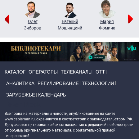
рий
Олег
Евгений
Мария
н
Зиборов
Мошняцкий
Фомина
Primary links
КАТАЛОГ
ОПЕРАТОРЫ
ТЕЛЕКАНАЛЫ
ОТТ
АНАЛИТИКА
РЕГУЛИРОВАНИЕ
ТЕХНОЛОГИИ
ЗАРУБЕЖЬЕ
КАЛЕНДАРЬ
Token Block
Все права на материалы и новости, опубликованные на сайте
www.cableman.ru
, охраняются в соответствии с законодательством РФ.
Допускается цитирование без согласования с редакцией не более трети
от объема оригинального материала, с обязательной прямой
гиперссылкой.