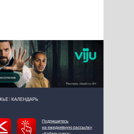
Татьяна
Тимур
Григорий
Олег
Воронова
Чудутов
Кузин
Зиборов
ЖЬЕ
КАЛЕНДАРЬ
Подпишитесь
на ежедневную рассылку
«Кабельщика»