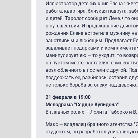
Иллюстратор детских книг Елена живе
работа, квартира, близкая подруга, за
и детей. Таролог сообщает Лене, что о
в путешествии. И предсказание действ
рождения Елена встретила мужчину на 
заботливым и любящим. Предлагает Ел
заваливает подарками и комплиментами
манипулирует ею — то уходит, то возв
на пустом месте, заставляя сомневатьс
возлюбленного в постели с другой. Под
поддержать ее, разбилась, оставив двух
не только борьба за опеку над девочка
21 февраля в 19:00
Мелодрама "Сердце Купидона"
В главных ролях — Лолита Таборко и 
Макс — владелец брачного агентства "
студентом, он разработал уникальную