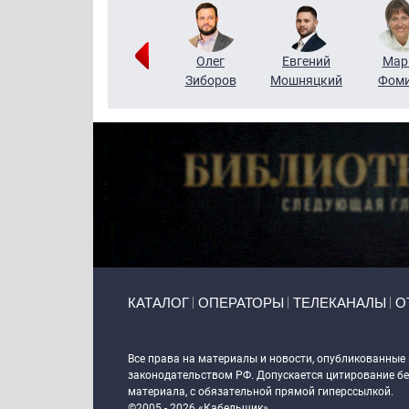
Тимур
Григорий
Олег
Евгений
Мар
Чудутов
Кузин
Зиборов
Мошняцкий
Фом
Primary links
КАТАЛОГ
ОПЕРАТОРЫ
ТЕЛЕКАНАЛЫ
О
Token Block
Все права на материалы и новости, опубликованные
законодательством РФ. Допускается цитирование без
материала, с обязательной прямой гиперссылкой.
©2005 - 2026 «Кабельщик»