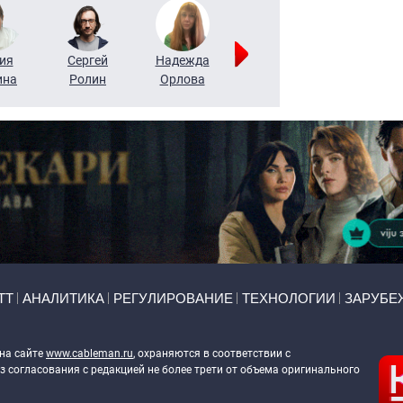
ия
Сергей
Надежда
Мария
Алексей
ина
Ролин
Орлова
Щербаль
Леонтьев
ТТ
АНАЛИТИКА
РЕГУЛИРОВАНИЕ
ТЕХНОЛОГИИ
ЗАРУБЕ
 на сайте
www.cableman.ru
, охраняются в соответствии с
 согласования с редакцией не более трети от объема оригинального