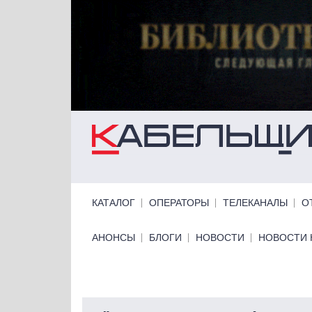
Перейти к основному содержанию
Primary links
КАТАЛОГ
ОПЕРАТОРЫ
ТЕЛЕКАНАЛЫ
О
Primary links bottom
АНОНСЫ
БЛОГИ
НОВОСТИ
НОВОСТИ 