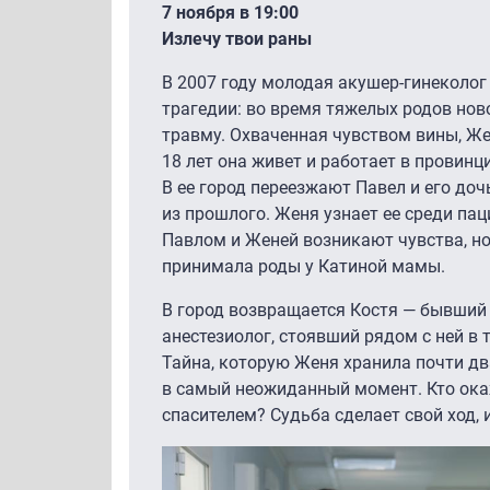
7 ноября в 19:00
Излечу твои раны
В 2007 году молодая акушер-гинеколог
трагедии: во время тяжелых родов но
травму. Охваченная чувством вины, Же
18 лет она живет и работает в провинц
В ее город переезжают Павел и его доч
из прошлого. Женя узнает ее среди па
Павлом и Женей возникают чувства, но
принимала роды у Катиной мамы.
В город возвращается Костя — бывший
анестезиолог, стоявший рядом с ней в 
Тайна, которую Женя хранила почти дв
в самый неожиданный момент. Кто окаж
спасителем? Судьба сделает свой ход, и