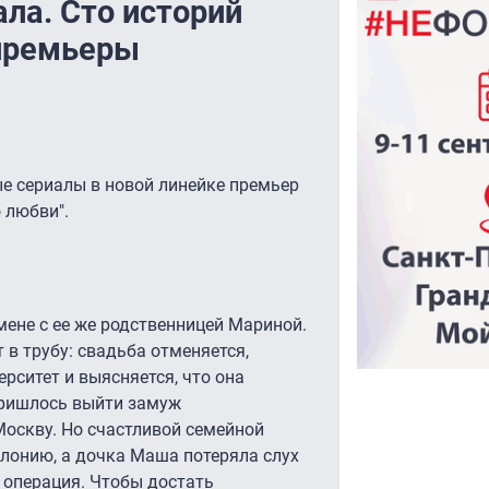
ала. Сто историй
 премьеры
е сериалы в новой линейке премьер
о любви".
мене с ее же родственницей Мариной.
 в трубу: свадьба отменяется,
рситет и выясняется, что она
пришлось выйти замуж
Москву. Но счастливой семейной
олонию, а дочка Маша потеряла слух
 операция. Чтобы достать