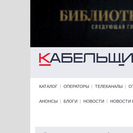
Перейти к основному содержанию
Primary links
КАТАЛОГ
ОПЕРАТОРЫ
ТЕЛЕКАНАЛЫ
О
Primary links bottom
АНОНСЫ
БЛОГИ
НОВОСТИ
НОВОСТИ 