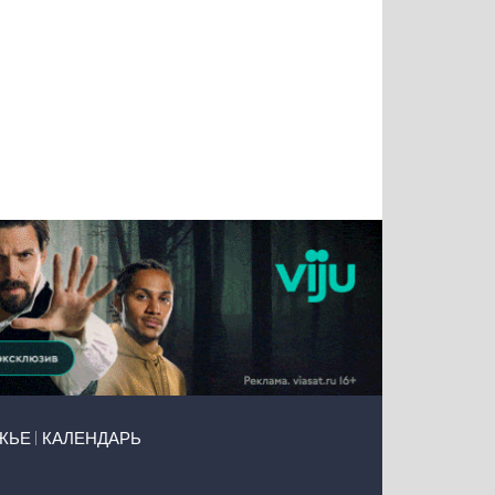
Татьяна
Тимур
Григорий
Олег
Воронова
Чудутов
Кузин
Зиборов
ЖЬЕ
КАЛЕНДАРЬ