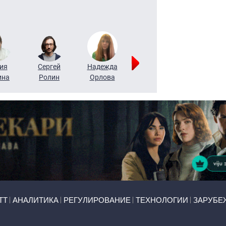
ия
Сергей
Надежда
Мария
Алексей
ина
Ролин
Орлова
Щербаль
Леонтьев
ТТ
АНАЛИТИКА
РЕГУЛИРОВАНИЕ
ТЕХНОЛОГИИ
ЗАРУБЕ