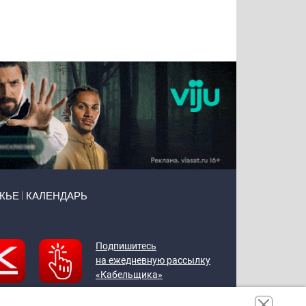
Татьяна
Тимур
Григорий
Олег
Воронова
Чудутов
Кузин
Зиборов
ЖЬЕ
КАЛЕНДАРЬ
Подпишитесь
на ежедневную рассылку
«Кабельщика»