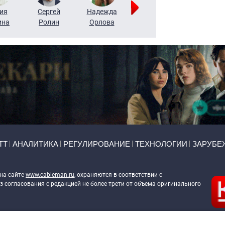
ия
Сергей
Надежда
Мария
Алексей
ина
Ролин
Орлова
Щербаль
Леонтьев
ТТ
АНАЛИТИКА
РЕГУЛИРОВАНИЕ
ТЕХНОЛОГИИ
ЗАРУБЕ
 на сайте
www.cableman.ru
, охраняются в соответствии с
 согласования с редакцией не более трети от объема оригинального
ableman.ru
) в отношении обработки персональных данных