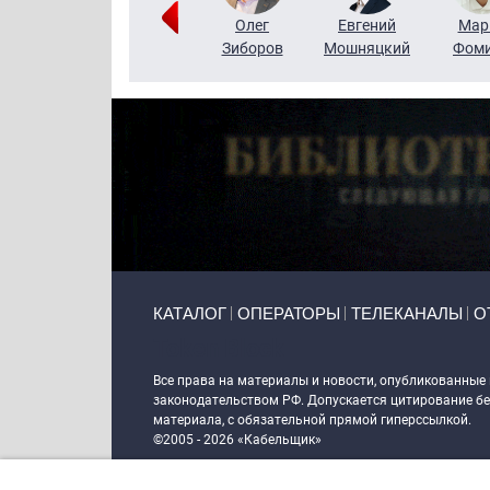
Тимур
Григорий
Олег
Евгений
Мар
Чудутов
Кузин
Зиборов
Мошняцкий
Фом
Primary links
КАТАЛОГ
ОПЕРАТОРЫ
ТЕЛЕКАНАЛЫ
О
Token Block
Все права на материалы и новости, опубликованные
законодательством РФ. Допускается цитирование без
материала, с обязательной прямой гиперссылкой.
©2005 - 2026 «Кабельщик»
Политика сайта "Кабельщик" (интернет-адреса
www.c