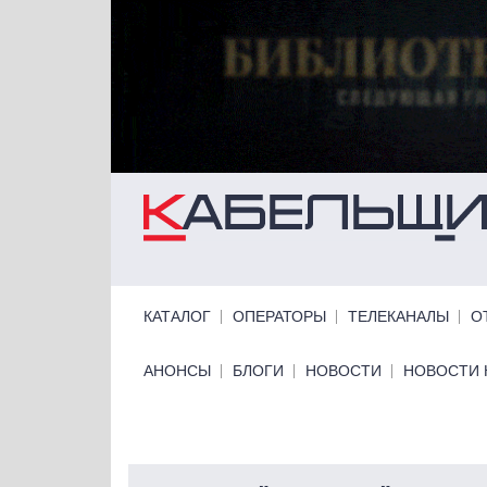
Перейти к основному содержанию
Primary links
КАТАЛОГ
ОПЕРАТОРЫ
ТЕЛЕКАНАЛЫ
О
Primary links bottom
АНОНСЫ
БЛОГИ
НОВОСТИ
НОВОСТИ 