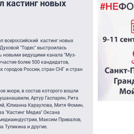
л кастинг новых
вел всероссийский кастинг новых
 Духовой "Тодес" выстроилась
ь новыми ведущими канала "Муз-
участие более 500 кандидатов,
х городов России, стран СНГ и стран
ое жюри, в состав которого вошли
ушанашвили, Артур Гаспарян, Рита
ий, Юлианна Караулова, Митя Фомин,
ва "Кастинг Медиа" Оксана
 медиаиндустрии, Максим Привалов,
на Тупикина и другие.