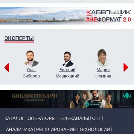
ЭКСПЕРТЫ
рий
Олег
Евгений
Мария
н
Зиборов
Мошняцкий
Фомина
Primary links
КАТАЛОГ
ОПЕРАТОРЫ
ТЕЛЕКАНАЛЫ
ОТТ
АНАЛИТИКА
РЕГУЛИРОВАНИЕ
ТЕХНОЛОГИИ