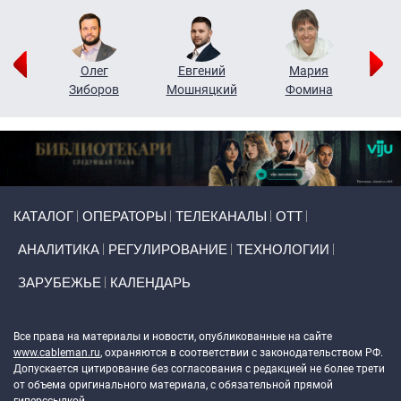
рий
Олег
Евгений
Мария
н
Зиборов
Мошняцкий
Фомина
Primary links
КАТАЛОГ
ОПЕРАТОРЫ
ТЕЛЕКАНАЛЫ
ОТТ
АНАЛИТИКА
РЕГУЛИРОВАНИЕ
ТЕХНОЛОГИИ
ЗАРУБЕЖЬЕ
КАЛЕНДАРЬ
Token Block
Все права на материалы и новости, опубликованные на сайте
www.cableman.ru
, охраняются в соответствии с законодательством РФ.
Допускается цитирование без согласования с редакцией не более трети
от объема оригинального материала, с обязательной прямой