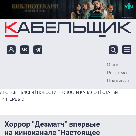
Перейти к основному содержанию
О нас
To
Реклама
Подписка
Primary links bottom
АНОНСЫ
БЛОГИ
НОВОСТИ
НОВОСТИ КАНАЛОВ
СТАТЬИ
ИНТЕРВЬЮ
Хоррор "Дезматч" впервые
на киноканале "Настоящее