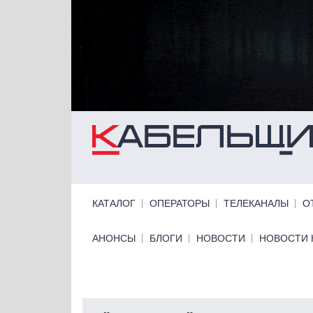
Перейти к основному содержанию
Primary links
КАТАЛОГ
ОПЕРАТОРЫ
ТЕЛЕКАНАЛЫ
О
Primary links bottom
АНОНСЫ
БЛОГИ
НОВОСТИ
НОВОСТИ 