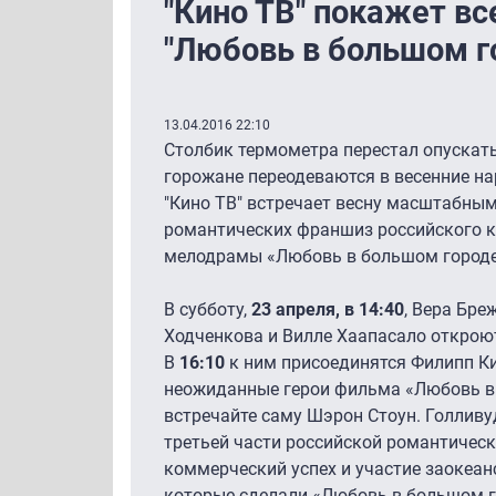
"Кино ТВ" покажет в
"Любовь в большом го
13.04.2016 22:10
Столбик термометра перестал опускать
горожане переодеваются в весенние н
"Кино ТВ" встречает весну масштабны
романтических франшиз российского к
мелодрамы «Любовь в большом городе
В субботу,
23 апреля, в 14:40
, Вера Бре
Ходченкова и Вилле Хаапасало открою
В
16:10
к ним присоединятся Филипп Ки
неожиданные герои фильма «Любовь в 
встречайте саму Шэрон Стоун. Голливу
третьей части российской романтическ
коммерческий успех и участие заокеан
которые сделали «Любовь в большом г