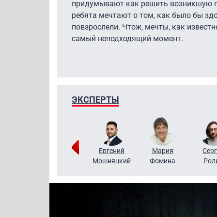
придумывают как решить возникшую п
ребята мечтают о том, как было бы здо
повзрослели. Чтож, мечты, как известн
самый неподходящий момент.
ЭКСПЕРТЫ
ригорий
Виктор
Евгений
Мария
Серг
Кузин
Бритько
Мошняцкий
Фомина
Рол