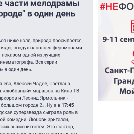
се части мелодрамы
роде" в один день
ся ниже ноля, природа просыпается,
аряды, воздух наполнен феромонами.
м показом одной из лучших
инематографа. Все серии
» в один день.
жнева, Алексей Чадов, Светлана
т «любовный» марафон на Кино ТВ.
ркоров и Леонид Ярмольник -
большом городе 2». Ну а в
17:45
дская суперзвезда сыграла роль в
ой комедии. Любовь зрителей,
ских знаменитостей. Это фактор,
ороде» один из самых заметных и