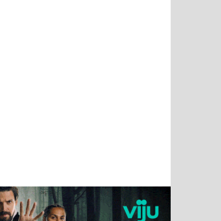
Тимур
Григорий
Виктор
Евгений
Чудутов
Кузин
Бритько
Мошняцкий