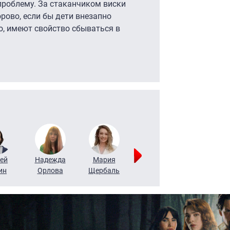
роблему. За стаканчиком виски
рово, если бы дети внезапно
о, имеют свойство сбываться в
ей
Надежда
Мария
Алексей
Татьяна
ин
Орлова
Щербаль
Леонтьев
Воронова