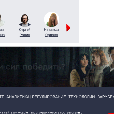
ия
Сергей
Надежда
Мария
Алексей
ина
Ролин
Орлова
Щербаль
Леонтьев
ТТ
АНАЛИТИКА
РЕГУЛИРОВАНИЕ
ТЕХНОЛОГИИ
ЗАРУБЕ
 на сайте
www.cableman.ru
, охраняются в соответствии с