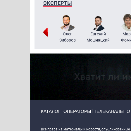
ЭКСПЕРТЫ
Тимур
Григорий
Олег
Евгений
Мар
Чудутов
Кузин
Зиборов
Мошняцкий
Фом
Primary links
КАТАЛОГ
ОПЕРАТОРЫ
ТЕЛЕКАНАЛЫ
О
Token Block
Все права на материалы и новости, опубликованные