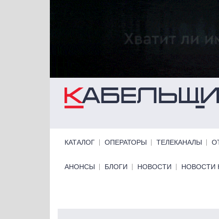
Перейти к основному содержанию
Primary links
КАТАЛОГ
ОПЕРАТОРЫ
ТЕЛЕКАНАЛЫ
О
Primary links bottom
АНОНСЫ
БЛОГИ
НОВОСТИ
НОВОСТИ 