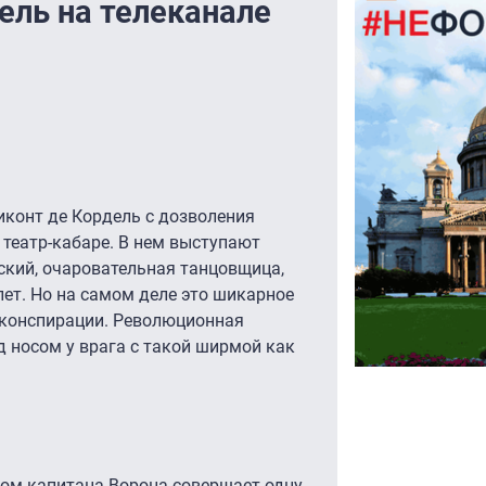
рель на телеканале
иконт де Кордель с дозволения
 театр-кабаре. В нем выступают
ский, очаровательная танцовщица,
лет. Но на самом деле это шикарное
 конспирации. Революционная
 носом у врага с такой ширмой как
ом капитана Ворона совершает одну