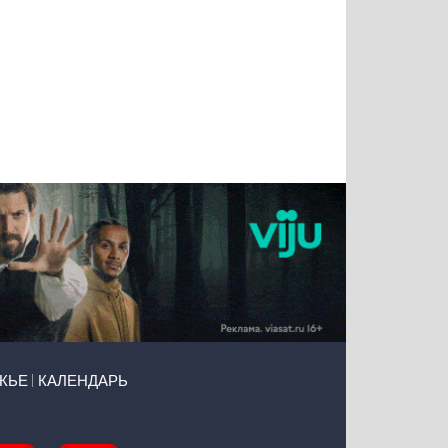
Татьяна
Тимур
Григорий
Олег
Воронова
Чудутов
Кузин
Зиборов
ЖЬЕ
КАЛЕНДАРЬ