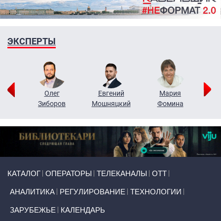
ЭКСПЕРТЫ
рий
Олег
Евгений
Мария
н
Зиборов
Мошняцкий
Фомина
Primary links
КАТАЛОГ
ОПЕРАТОРЫ
ТЕЛЕКАНАЛЫ
ОТТ
АНАЛИТИКА
РЕГУЛИРОВАНИЕ
ТЕХНОЛОГИИ
ЗАРУБЕЖЬЕ
КАЛЕНДАРЬ