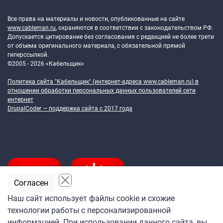
Token Block
Все права на материалы и новости, опубликованные на сайте
www.cableman.ru
, охраняются в соответствии с законодательством РФ.
Допускается цитирование без согласования с редакцией не более трети
от объема оригинального материала, с обязательной прямой
гиперссылкой.
©2005 - 2026 «Кабельщик»
Политика сайта "Кабельщик" (интернет-адреса
www.cableman.ru
) в
отношении обработки персональных данных пользователей сети
интернет
DrupalCoder — поддержка сайта c 2017 года
Согласен
Наш сайт использует файлы cookie и схожие
технологии работы с персонализированной
Подпишитесь
информацией. При использовании данного сайта, вы