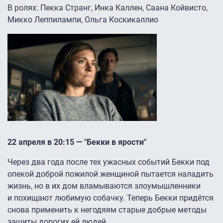
В ролях: Пекка Странг, Инка Каллен, Саана Койвисто,
Микко Леппилампи, Ольга Коскикаллио
22 апреля в 20:15 — "Бекки в ярости"
Через два года после тех ужасных событий Бекки под
опекой доброй пожилой женщиной пытается наладить
жизнь, но в их дом вламываются злоумышленники
и похищают любимую собачку. Теперь Бекки придётся
снова применить к негодяям старые добрые методы
защиты дорогих ей людей.