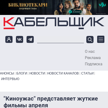
Перейти к основному содержанию
О нас
To
Реклама
Подписка
Primary links bottom
АНОНСЫ
БЛОГИ
НОВОСТИ
НОВОСТИ КАНАЛОВ
СТАТЬИ
ИНТЕРВЬЮ
"Киноужас" представляет жуткие
фильмы апреля