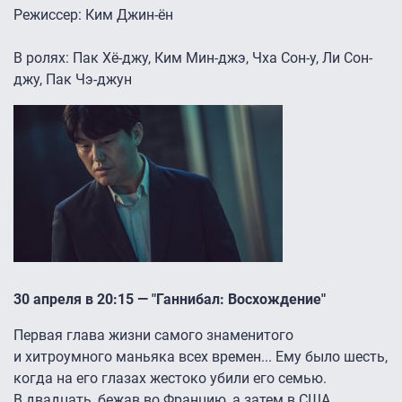
Режиссер: Ким Джин-ён
В ролях: Пак Хё-джу, Ким Мин-джэ, Чха Сон-у, Ли Сон-
джу, Пак Чэ-джун
30 апреля в 20:15 — "Ганнибал: Восхождение"
Первая глава жизни самого знаменитого
и хитроумного маньяка всех времен... Ему было шесть,
когда на его глазах жестоко убили его семью.
В двадцать, бежав во Францию, а затем в США,