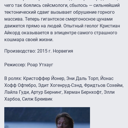
чего так боялись сейсмологи, сбылось — сильнейший
тектонический сдвиг вызывает обрушение горного
массива. Теперь гигантское смертоносное цунами
движется прямо на людей. Опытный геолог Кристиан
Айкорд оказывается в эпицентре самого страшного
кошмара своей жизни.
Производство: 2015 г. Норвегия
Режиссер: Роар Утхауг
В ролях: Кристоффер Йонер, Эни Даль Торп, Йонас
Хофф Офтебро, Эдит Хогенруд-Сэнд, Фридтьов Сохейм,
Лайла Гуди, Артур Бернинг, Херман Бернхофт, Элли
Харбоа, Силж Бреивик