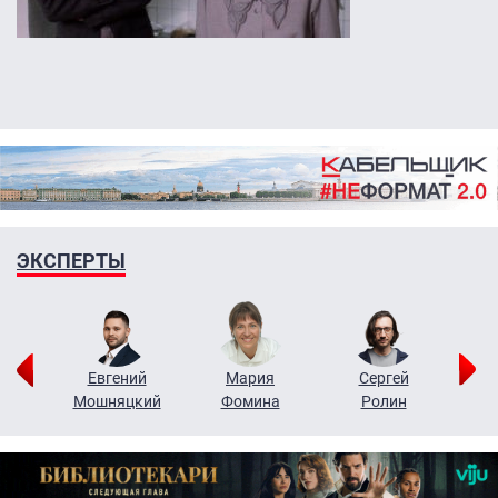
ЭКСПЕРТЫ
ор
Евгений
Мария
Сергей
Н
ко
Мошняцкий
Фомина
Ролин