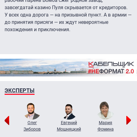
рабочий парень Бомба сжег родной завод,
завсегдатай казино Пуля скрывается от кредиторов.
У всех одна дорога — на призывной пункт. А в армии —
до принятия присяги — их ждут невероятные
похождения и приключения.
ЭКСПЕРТЫ
рий
Олег
Евгений
Мария
н
Зиборов
Мошняцкий
Фомина