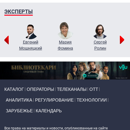
ЭКСПЕРТЫ
ор
Евгений
Мария
Сергей
Н
ко
Мошняцкий
Фомина
Ролин
Primary links
КАТАЛОГ
ОПЕРАТОРЫ
ТЕЛЕКАНАЛЫ
ОТТ
АНАЛИТИКА
РЕГУЛИРОВАНИЕ
ТЕХНОЛОГИИ
ЗАРУБЕЖЬЕ
КАЛЕНДАРЬ
Token Block
Все права на материалы и новости, опубликованные на сайте