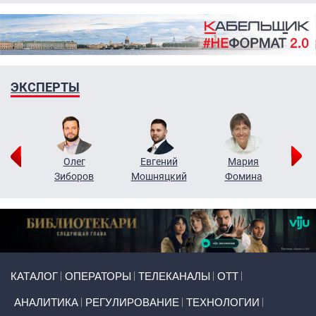
ЭКСПЕРТЫ
рий
Олег
Евгений
Мария
н
Зиборов
Мошняцкий
Фомина
Primary links
КАТАЛОГ
ОПЕРАТОРЫ
ТЕЛЕКАНАЛЫ
ОТТ
АНАЛИТИКА
РЕГУЛИРОВАНИЕ
ТЕХНОЛОГИИ