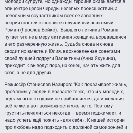
молодой супруге. Но однажды героиня оказывается в
эпицентре целой череды нелепых происшествий, а
невольным соучастником всех её забавных
неприятностей становится случайный знакомый
Роман (Ярослав Бойко). Бывшего летчика Романа
пугает эта не в меру активная женщина, ворвавшаяся
в его размеренную жизнь. Судьба снова и снова
сводит их вместе, и Юлия, вдохновленная советами
своей лучшей подруги Валентины (Анна Якунина),
приходит к выводу: пора, наконец, начать жить для
себя, а не для других.
Режиссёр Станислав Назиров: "Как показывает жизнь,
проблемы у людей в возрасте те же, что и у молодых,
ведь мозгов с годами не прибавляется, да и желания
всё те же, а вот возможности уже не те. Поэтому
грустить-печалиться некогда – время поджимает, и
надо успеть ещё пожить «для себя». К нашей истории
про любовь надо подходить с должной самоиронией и