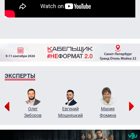
ЭКСПЕРТЫ
рий
Олег
Евгений
Мария
н
Зиборов
Мошняцкий
Фомина