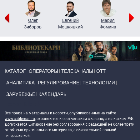
рий
Олег
Евгений
Мария
н
Зиборов
Мошняцкий
Фомина
Primary links
КАТАЛОГ
ОПЕРАТОРЫ
ТЕЛЕКАНАЛЫ
ОТТ
АНАЛИТИКА
РЕГУЛИРОВАНИЕ
ТЕХНОЛОГИИ
ЗАРУБЕЖЬЕ
КАЛЕНДАРЬ
Token Block
Все права на материалы и новости, опубликованные на сайте
www.cableman.ru
, охраняются в соответствии с законодательством РФ.
Допускается цитирование без согласования с редакцией не более трети
от объема оригинального материала, с обязательной прямой
гиперссылкой.