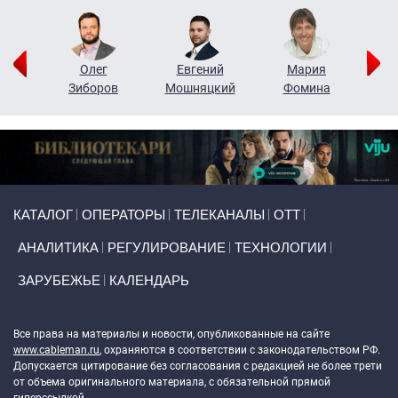
рий
Олег
Евгений
Мария
н
Зиборов
Мошняцкий
Фомина
Primary links
КАТАЛОГ
ОПЕРАТОРЫ
ТЕЛЕКАНАЛЫ
ОТТ
АНАЛИТИКА
РЕГУЛИРОВАНИЕ
ТЕХНОЛОГИИ
ЗАРУБЕЖЬЕ
КАЛЕНДАРЬ
Token Block
Все права на материалы и новости, опубликованные на сайте
www.cableman.ru
, охраняются в соответствии с законодательством РФ.
Допускается цитирование без согласования с редакцией не более трети
от объема оригинального материала, с обязательной прямой