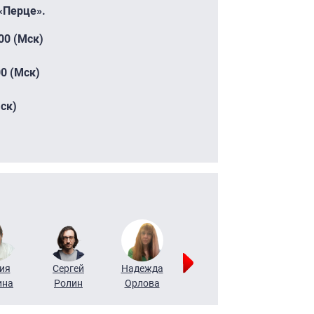
«Перце».
00 (Мск)
00 (Мск)
Мск)
ия
Сергей
Надежда
Мария
Алексей
ина
Ролин
Орлова
Щербаль
Леонтьев