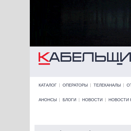
Перейти к основному содержанию
Primary links
КАТАЛОГ
ОПЕРАТОРЫ
ТЕЛЕКАНАЛЫ
О
Primary links bottom
АНОНСЫ
БЛОГИ
НОВОСТИ
НОВОСТИ 