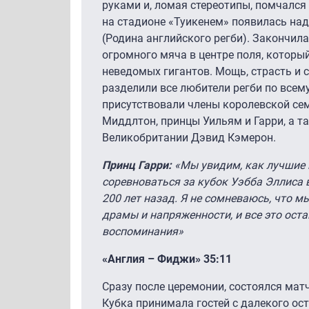
руками и, ломая стереотипы, помчался
на стадионе «Туикенем» появилась над
(Родина английского регби). Закончил
огромного мяча в центре поля, который
неведомых гигантов. Мощь, страсть и с
разделили все любители регби по всем
присутствовали члены королевской сем
Миддлтон, принцы Уильям и Гарри, а т
Великобритании Дэвид Кэмерон.
Принц Гарри:
«Мы увидим, как лучшие 
соревноваться за кубок Уэбба Эллиса в
200 лет назад. Я не сомневаюсь, что 
драмы и напряженности, и все это ост
воспоминания»
«Англия – Фиджи» 35:11
Сразу после церемонии, состоялся мат
Кубка принимала гостей с далекого ос