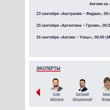
Англии на 
23 сентября «Австралия – Фиджи», 00:
25 сентября «Аргентина – Грузия», 00:
26 сентября «Англия – Уэльс», 00:00 (
ЭКСПЕРТЫ
Тимур
Григорий
Олег
Евгений
Мар
Чудутов
Кузин
Зиборов
Мошняцкий
Фом