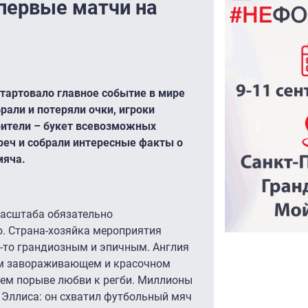
 первые матчи на
тартовало главное событие в мире
рали и потеряли очки, игроки
рители – букет всевозможных
реч и собрали интересные факты о
мяча.
масштаба обязательно
. Страна-хозяйка мероприятия
м-то грандиозным и эпичным. Англия
ном завораживающем и красочном
щем порыве любви к регби. Миллионы
 Эллиса: он схватил футбольный мяч