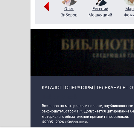
Тимур
Григорий
Олег
Евгений
Мар
Чудутов
Кузин
Зиборов
Мошняцкий
Фом
Primary links
КАТАЛОГ
ОПЕРАТОРЫ
ТЕЛЕКАНАЛЫ
О
Token Block
Все права на материалы и новости, опубликованные
законодательством РФ. Допускается цитирование без
материала, с обязательной прямой гиперссылкой.
©2005 - 2026 «Кабельщик»
Политика сайта "Кабельщик" (интернет-адреса
www.c