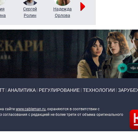
ия
Сергей
Надежда
Мария
Алексей
ина
Ролин
Орлова
Щербаль
Леонтьев
ТТ
АНАЛИТИКА
РЕГУЛИРОВАНИЕ
ТЕХНОЛОГИИ
ЗАРУБЕ
 на сайте
www.cableman.ru
, охраняются в соответствии с
 согласования с редакцией не более трети от объема оригинального
ableman.ru
) в отношении обработки персональных данных