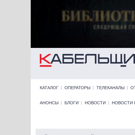
Перейти к основному содержанию
Primary links
КАТАЛОГ
ОПЕРАТОРЫ
ТЕЛЕКАНАЛЫ
О
Primary links bottom
АНОНСЫ
БЛОГИ
НОВОСТИ
НОВОСТИ 