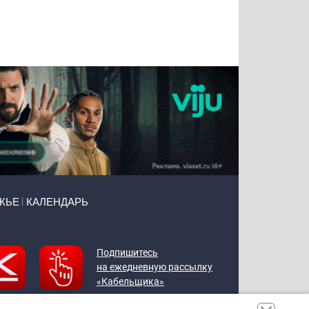
Татьяна
Тимур
Григорий
Олег
Воронова
Чудутов
Кузин
Зиборов
ЖЬЕ
КАЛЕНДАРЬ
Подпишитесь
на ежедневную рассылку
«Кабельщика»