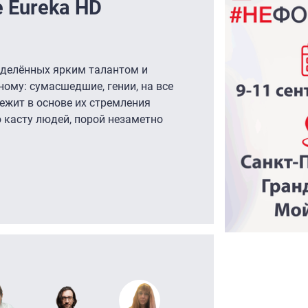
е Eureka HD
аделённых ярким талантом и
ому: сумасшедшие, гении, на все
лежит в основе их стремления
 касту людей, порой незаметно