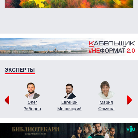
ЭКСПЕРТЫ
рий
Олег
Евгений
Мария
н
Зиборов
Мошняцкий
Фомина