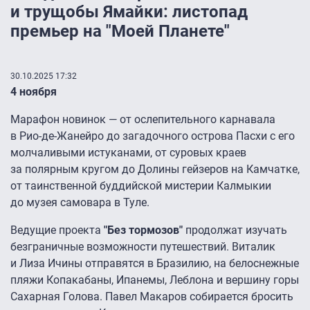
и трущобы Ямайки: листопад
премьер на "Моей Планете"
30.10.2025 17:32
4 ноября
Марафон новинок — от ослепительного карнавала
в Рио-де-Жанейро до загадочного острова Пасхи с его
молчаливыми истуканами, от суровых краев
за полярным кругом до Долины гейзеров на Камчатке,
от таинственной буддийской мистерии Калмыкии
до музея самовара в Туле.
Ведущие проекта
"Без тормозов"
продолжат изучать
безграничные возможности путешествий. Виталик
и Лиза Ичины отправятся в Бразилию, на белоснежные
пляжи Копакабаны, Ипанемы, Леблона и вершину горы
Сахарная Голова. Павел Макаров собирается бросить