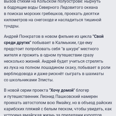
вызов стихии на Кольском полуострове: нырнуть
в бодрящие воды Северного Ледовитого океана
в поисках морских гребешков, проехать десятки
километров на снегоходе и насладиться тишиной
тундры.
Андрей Понкратов в новом фильме из цикла
"Свой
среди других"
побывает в Калмыкии, где ему
предстоит попробовать себя "в шкуре" местного
жителя и прожить в одном путешествии сразу
несколько жизней. Андрей будет учиться стрелять
из лука на полном лошадином скаку, побывает в роли
верблюдовода и даже рискнёт сыграть в шахматы
со школьниками Элисты.
В новой серии проекта
"Хочу домой"
блогер
и путешественник Леонид Пашковский намерен
проехать автостопом всю Ямайку, но в объезд райских
карибских пляжей с белым песком, чтобы увидеть, как
устроена ямайская жизнь за пределами курортов.