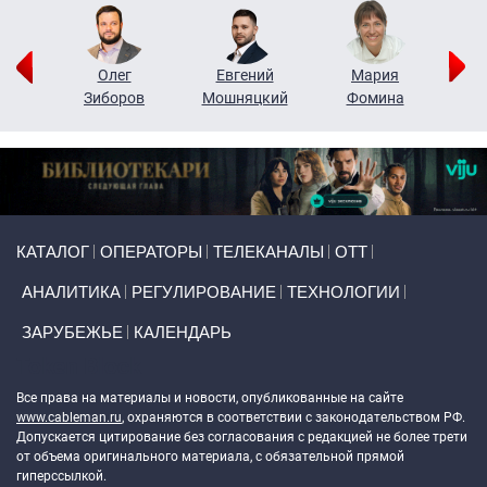
рий
Олег
Евгений
Мария
н
Зиборов
Мошняцкий
Фомина
Primary links
КАТАЛОГ
ОПЕРАТОРЫ
ТЕЛЕКАНАЛЫ
ОТТ
АНАЛИТИКА
РЕГУЛИРОВАНИЕ
ТЕХНОЛОГИИ
ЗАРУБЕЖЬЕ
КАЛЕНДАРЬ
Token Block
Все права на материалы и новости, опубликованные на сайте
www.cableman.ru
, охраняются в соответствии с законодательством РФ.
Допускается цитирование без согласования с редакцией не более трети
от объема оригинального материала, с обязательной прямой
гиперссылкой.