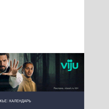
Татьяна
Тимур
Григорий
Олег
Воронова
Чудутов
Кузин
Зиборов
ЖЬЕ
КАЛЕНДАРЬ