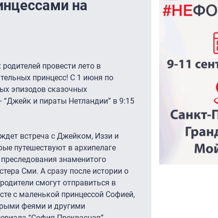
инцессами на
 родителей провести лето в
ельных принцесс! С 1 июня по
вых эпизодов сказочных
— “Джейк и пираты Нетландии” в 9:15
 ждет встреча с Джейком, Иззи и
рые путешествуют в архипелаге
т преследования знаменитого
тера Сми. А сразу после истории о
родители смогут отправиться в
сте с маленькой принцессой Софией,
брыми феями и другими
ериала “София Прекрасная”.