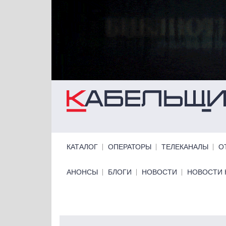
Перейти к основному содержанию
Primary links
КАТАЛОГ
ОПЕРАТОРЫ
ТЕЛЕКАНАЛЫ
О
Primary links bottom
АНОНСЫ
БЛОГИ
НОВОСТИ
НОВОСТИ 