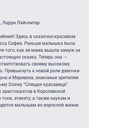
, Ларри Лэйчлитер
ебния! Здесь в сказочно-красивом
есса София. Раньше малышка была
ле того, как ее мама вышла замуж за
астоящую сказку. Теперь она —
оответствовать своему высокому
то. Привыкнуть к новой роли девочки
уна и Меривеза, знакомые зрителям
му Disney “Спящая красавица”.
 аристократов в Королевской
тона, этикету, а также наукам и
годятся малышам во взрослой жизни.