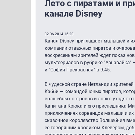
Лето с пиратами и пр
канале Disney
02.06.2014 16:20
Канал Disney приглашает малышей и их
компании отважных пиратов и очароват
воскресеньям зрителей ждет показ но
мультсериалов в рубрике “Узнавайка” 
и “София Прекрасная” в 9:45.
В чудесной стране Нетландии зрителей
Кабби — командой юных пиратов, кото
волшебных островов и ловко уходят о
Капитана Крюка и его приспешника Мис
приключениях сорванцов малыши и их 
сказочное королевство Волшебния вме
ее говорящим кроликом Клевером, до
очаровательными персонажами мультс