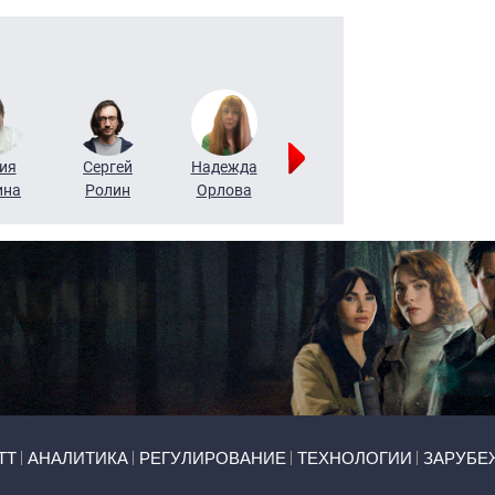
ия
Сергей
Надежда
Мария
Алексей
ина
Ролин
Орлова
Щербаль
Леонтьев
ТТ
АНАЛИТИКА
РЕГУЛИРОВАНИЕ
ТЕХНОЛОГИИ
ЗАРУБЕ