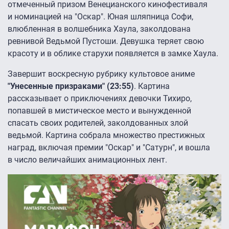
отмеченный призом Венецианского кинофестиваля
и номинацией на "Оскар". Юная шляпница Софи,
влюбленная в волшебника Хаула, заколдована
ревнивой Ведьмой Пустоши. Девушка теряет свою
красоту и в облике старухи появляется в замке Хаула.
Завершит воскресную рубрику культовое аниме
"Унесенные призраками" (23:55)
. Картина
рассказывает о приключениях девочки Тихиро,
попавшей в мистическое место и вынужденной
спасать своих родителей, заколдованных злой
ведьмой. Картина собрала множество престижных
наград, включая премии "Оскар" и "Сатурн", и вошла
в число величайших анимационных лент.