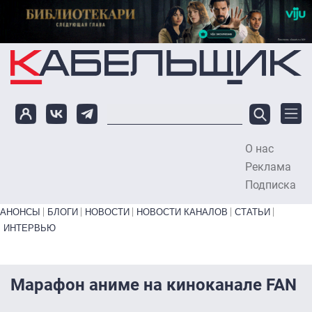
Перейти к основному содержанию
О нас
To
Реклама
Подписка
Primary links bottom
АНОНСЫ
БЛОГИ
НОВОСТИ
НОВОСТИ КАНАЛОВ
СТАТЬИ
ИНТЕРВЬЮ
Марафон аниме на киноканале FAN