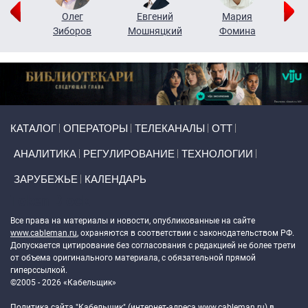
рий
Олег
Евгений
Мария
н
Зиборов
Мошняцкий
Фомина
Primary links
КАТАЛОГ
ОПЕРАТОРЫ
ТЕЛЕКАНАЛЫ
ОТТ
АНАЛИТИКА
РЕГУЛИРОВАНИЕ
ТЕХНОЛОГИИ
ЗАРУБЕЖЬЕ
КАЛЕНДАРЬ
Token Block
Все права на материалы и новости, опубликованные на сайте
www.cableman.ru
, охраняются в соответствии с законодательством РФ.
Допускается цитирование без согласования с редакцией не более трети
от объема оригинального материала, с обязательной прямой
гиперссылкой.
©2005 - 2026 «Кабельщик»
Политика сайта "Кабельщик" (интернет-адреса
www.cableman.ru
) в