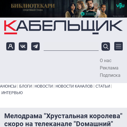
Перейти к основному содержанию
О нас
To
Реклама
Подписка
Primary links bottom
АНОНСЫ
БЛОГИ
НОВОСТИ
НОВОСТИ КАНАЛОВ
СТАТЬИ
ИНТЕРВЬЮ
Мелодрама "Хрустальная королева"
скоро на телеканале "Dомашний"