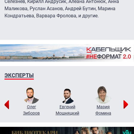
Селезнёв, Кирилл Андрусик, Алеана Антонюк, Анна
Маликова, Руслан Асанов, Андрей Бутин, Марина
Кондратьева, Варвара Фролова, и другие.
ЭКСПЕРТЫ
рий
Олег
Евгений
Мария
н
Зиборов
Мошняцкий
Фомина