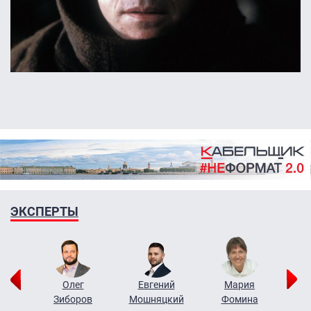
ЭКСПЕРТЫ
рий
Олег
Евгений
Мария
н
Зиборов
Мошняцкий
Фомина