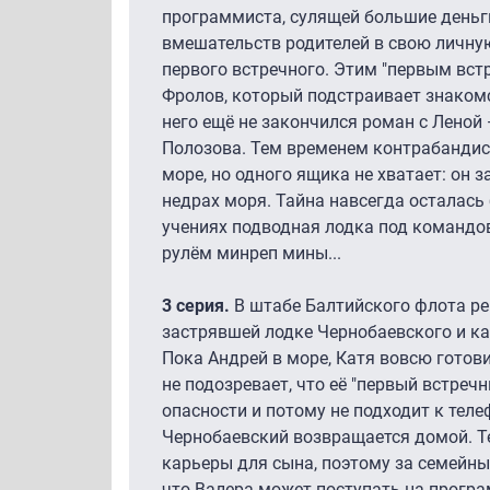
программиста, сулящей большие деньги
вмешательств родителей в свою личную
первого встречного. Этим "первым вс
Фролов, который подстраивает знакомст
него ещё не закончился роман с Леной
Полозова. Тем временем контрабандис
море, но одного ящика не хватает: он з
недрах моря. Тайна навсегда осталась 
учениях подводная лодка под командо
рулём минреп мины...
3 серия.
В штабе Балтийского флота р
застрявшей лодке Чернобаевского и к
Пока Андрей в море, Катя вовсю готов
не подозревает, что её "первый встреч
опасности и потому не подходит к теле
Чернобаевский возвращается домой. Т
карьеры для сына, поэтому за семейны
что Валера может поступать на програ