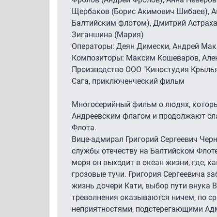
Щербаков (Борис Акимович Шибаев), 
Балтийским флотом), Дмитрий Астрахан
Зиганшина (Мария)
Операторы: Деян Димески, Андрей Ма
Композиторы: Максим Кошеваров, Але
Производство ООО "Киностудия Крыль
Сага, приключенческий фильм
Многосерийный фильм о людях, которы
Андреевским флагом и продолжают сл
Флота.
Вице-адмирал Григорий Сергеевич Черн
службы отечеству на Балтийском Флоте
моря он выходит в океан жизни, где, к
грозовые тучи. Григория Сергеевича за
жизнь дочери Кати, выбор пути внука В
треволнения оказываются ничем, по с
неприятностями, подстерегающими Адми