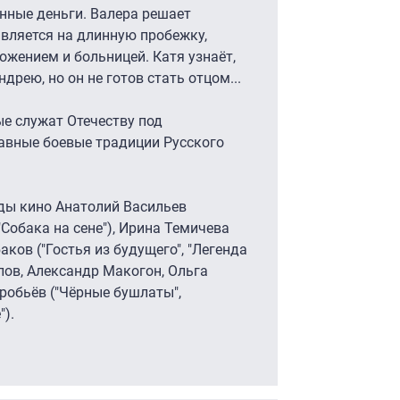
нные деньги. Валера решает
вляется на длинную пробежку,
ожением и больницей. Катя узнаёт,
дрею, но он не готов стать отцом...
е служат Отечеству под
авные боевые традиции Русского
зды кино Анатолий Васильев
"Собака на сене"), Ирина Темичева
баков ("Гостья из будущего", "Легенда
олов, Александр Макогон, Ольга
робьёв ("Чёрные бушлаты",
").