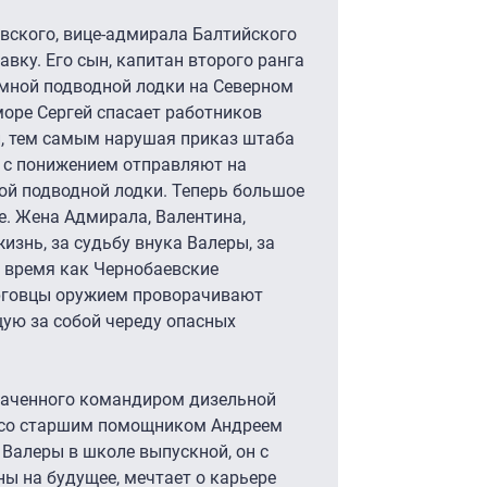
вского, вице-адмирала Балтийского
вку. Его сын, капитан второго ранга
мной подводной лодки на Северном
море Сергей спасает работников
и, тем самым нарушая приказ штаба
о с понижением отправляют на
й подводной лодки. Теперь большое
е. Жена Адмирала, Валентина,
изнь, за судьбу внука Валеры, за
о время как Чернобаевские
рговцы оружием проворачивают
щую за собой череду опасных
наченного командиром дизельной
т со старшим помощником Андреем
 Валеры в школе выпускной, он с
ны на будущее, мечтает о карьере