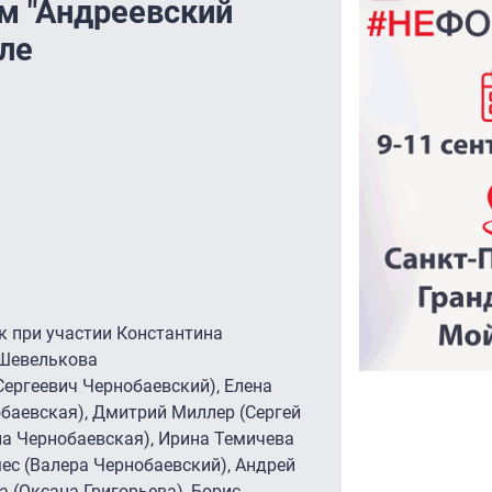
м "Андреевский
ле
к при участии Константина
 Шевелькова
Сергеевич Чернобаевский), Елена
баевская), Дмитрий Миллер (Cергей
на Чернобаевская), Ирина Темичева
ес (Валера Чернобаевский), Андрей
а (Оксана Григорьева), Борис