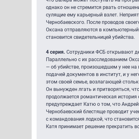
однако он не стремится рвать отношен
сулящие ему карьерный взлет. Неприя
Чернобаевского. После проводов своег
Оксана отправляются в компьютерный 
становится свидетельницей убийства.
4 серия.
Сотрудники ФСБ открывают де
Параллельно с их расследованием Окса
— об убийстве, произошедшем у нее на 
подачей документов в институт, и у не
этом своей семье, возлагающей стольк
Он вынужден лгать и притворяться, что
продолжается романтическая история с 
предупреждает Катю о том, что Андрей
Чернобаевский блестяще проводит учен
с командования лодкой, что становитс
Катя принимает решение прекратить в