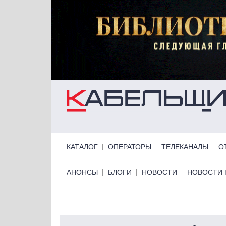
Перейти к основному содержанию
Primary links
КАТАЛОГ
ОПЕРАТОРЫ
ТЕЛЕКАНАЛЫ
О
Primary links bottom
АНОНСЫ
БЛОГИ
НОВОСТИ
НОВОСТИ 