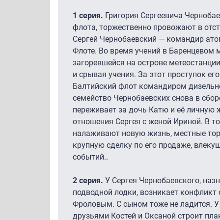
1 серия.
Григория Сергеевича Чернобае
флота, торжественно провожают в отста
Сергей Чернобаевский — командир ато
Флоте. Во время учений в Баренцевом 
загоревшейся на острове метеостанци
и срывая учения. За этот проступок ег
Балтийский флот командиром дизельно
семейство Чернобаевских снова в сбор
переживает за дочь Катю и её личную ж
отношения Сергея с женой Ириной. В т
налаживают новую жизнь, местные то
крупную сделку по его продаже, влеку
событий..
2 серия.
У Сергея Чернобаевского, наз
подводной лодки, возникает конфлик
Фроловым. С сыном тоже не ладится. У
друзьями Костей и Оксаной строит пла