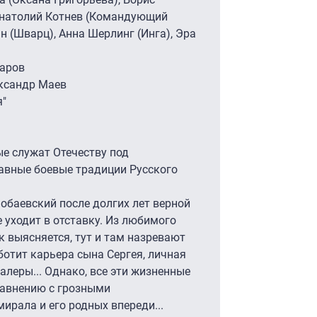
Анатолий Котнев (Командующий
 (Шварц), Анна Шерлинг (Инга), Эра
каров
ксандр Маев
я"
е служат Отечеству под
авные боевые традиции Русского
обаевский после долгих лет верной
 уходит в отставку. Из любимого
ак выясняется, тут и там назревают
ботит карьера сына Сергея, личная
алеры... Однако, все эти жизненные
равнению с грозными
рала и его родных впереди...