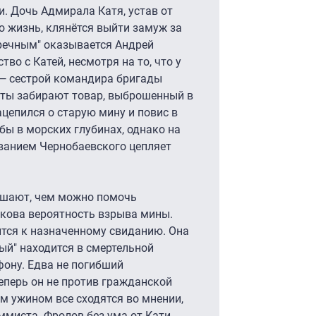
. Дочь Адмирала Катя, устав от
 жизнь, клянётся выйти замуж за
тречным" оказывается Андрей
во с Катей, несмотря на то, что у
 — сестрой командира бригады
ты забирают товар, выброшенный в
ацепился о старую мину и повис в
бы в морских глубинах, однако на
ванием Чернобаевского цепляет
ешают, чем можно помочь
акова вероятность взрыва мины.
ится к назначенному свиданию. Она
ный" находится в смертельной
фону. Едва не погибший
еперь он не против гражданской
м ужином все сходятся во мнении,
ммиста. Фролов без ума от Кати,