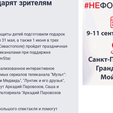
дарят зрителям
ащиты детей подготовили подарок
и 31 мая, а также 1 июня в трех
 Севастополе) пройдет праздничная
елеканалами при поддержке
vStar.
трализованное интерактивное
имых сериалов телеканала "Мульт":
и Медведь", "Лунтик и его друзья",
ут Аркадий Паровозов, Саша и
льтсериала "Аркадий Паровозов
большого спектакля и помогут