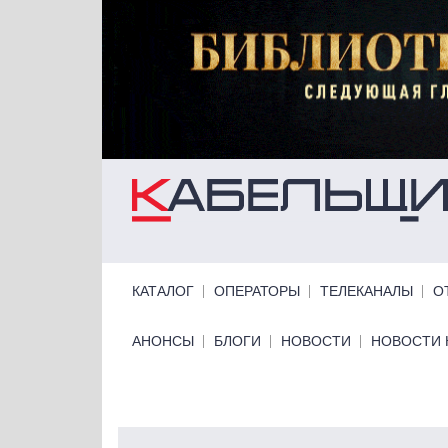
Перейти к основному содержанию
Primary links
КАТАЛОГ
ОПЕРАТОРЫ
ТЕЛЕКАНАЛЫ
О
Primary links bottom
АНОНСЫ
БЛОГИ
НОВОСТИ
НОВОСТИ 