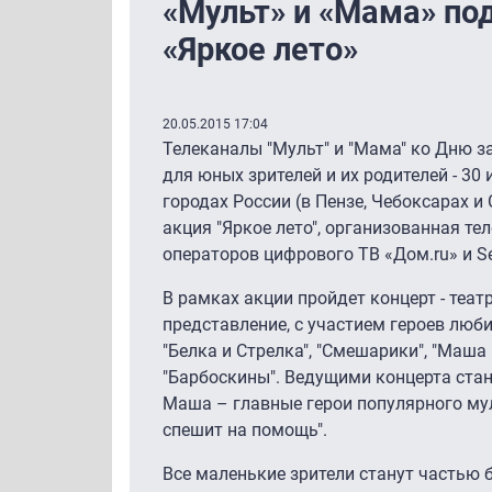
«Мульт» и «Мама» по
«Яркое лето»
20.05.2015 17:04
Телеканалы "Мульт" и "Мама" ко Дню з
для юных зрителей и их родителей - 30 
городах России (в Пензе, Чебоксарах и
акция "Яркое лето", организованная т
операторов цифрового ТВ «Дом.ru» и Se
В рамках акции пройдет концерт - теа
представление, с участием героев люб
"Белка и Стрелка", "Смешарики", "Маша 
"Барбоскины". Ведущими концерта стан
Маша – главные герои популярного му
спешит на помощь".
Все маленькие зрители станут частью 