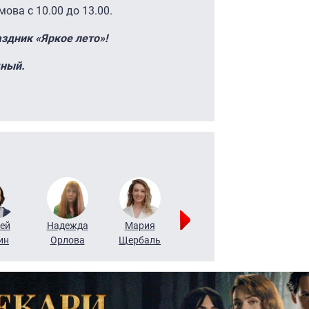
ова с 10.00 до 13.00.
аздник «Яркое лето»!
дный.
ей
Надежда
Мария
Алексей
Татьяна
ин
Орлова
Щербаль
Леонтьев
Воронова