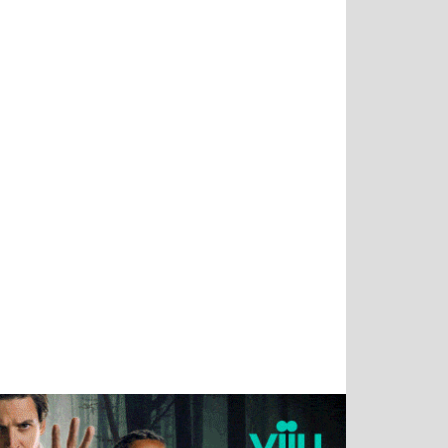
Тимур
Григорий
Виктор
Евгений
Чудутов
Кузин
Бритько
Мошняцкий