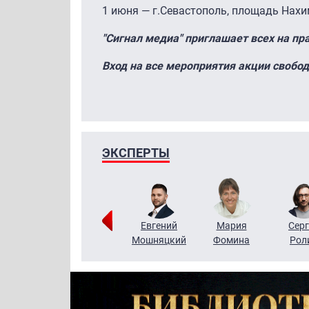
1 июня — г.Севастополь, площадь Нахим
"Сигнал медиа" приглашает всех на пр
Вход на все мероприятия акции свобо
ЭКСПЕРТЫ
ригорий
Виктор
Евгений
Мария
Серг
Кузин
Бритько
Мошняцкий
Фомина
Рол