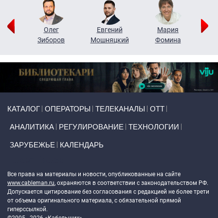
рий
Олег
Евгений
Мария
н
Зиборов
Мошняцкий
Фомина
Primary links
КАТАЛОГ
ОПЕРАТОРЫ
ТЕЛЕКАНАЛЫ
ОТТ
АНАЛИТИКА
РЕГУЛИРОВАНИЕ
ТЕХНОЛОГИИ
ЗАРУБЕЖЬЕ
КАЛЕНДАРЬ
Token Block
Все права на материалы и новости, опубликованные на сайте
www.cableman.ru
, охраняются в соответствии с законодательством РФ.
Допускается цитирование без согласования с редакцией не более трети
от объема оригинального материала, с обязательной прямой
гиперссылкой.