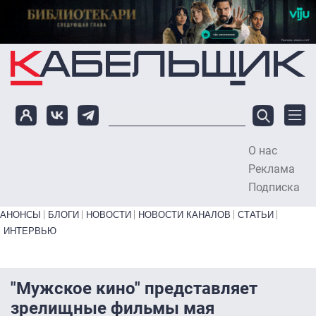
Перейти к основному содержанию
О нас
To
Реклама
Подписка
Primary links bottom
АНОНСЫ
БЛОГИ
НОВОСТИ
НОВОСТИ КАНАЛОВ
СТАТЬИ
ИНТЕРВЬЮ
"Мужское кино" представляет
зрелищные фильмы мая