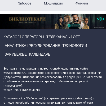
н
Зиборов
Мошняцкий
Фомина
Primary links
КАТАЛОГ
ОПЕРАТОРЫ
ТЕЛЕКАНАЛЫ
ОТТ
АНАЛИТИКА
РЕГУЛИРОВАНИЕ
ТЕХНОЛОГИИ
ЗАРУБЕЖЬЕ
КАЛЕНДАРЬ
Token Block
Все права на материалы и новости, опубликованные на сайте
www.cableman.ru
, охраняются в соответствии с законодательством РФ.
Допускается цитирование без согласования с редакцией не более трети
от объема оригинального материала, с обязательной прямой
гиперссылкой.
©2005 - 2026 «Кабельщик»
Политика сайта "Кабельщик" (интернет-адреса
www.cableman.ru
) в
отношении обработки персональных данных пользователей сети