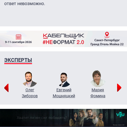
ответ невозможно.
ЭКСПЕРТЫ
рий
Олег
Евгений
Мария
н
Зиборов
Мошняцкий
Фомина