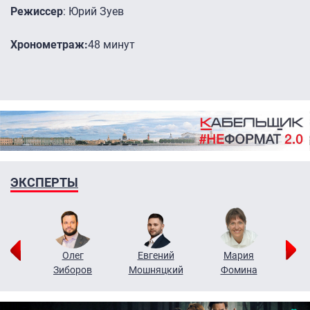
Режиссер
: Юрий Зуев
Хронометраж:
48 минут
ЭКСПЕРТЫ
рий
Олег
Евгений
Мария
н
Зиборов
Мошняцкий
Фомина