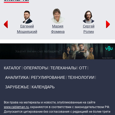
ор
Евгений
Мария
Сергей
Н
ко
Мошняцкий
Фомина
Ролин
Primary links
КАТАЛОГ
ОПЕРАТОРЫ
ТЕЛЕКАНАЛЫ
ОТТ
АНАЛИТИКА
РЕГУЛИРОВАНИЕ
ТЕХНОЛОГИИ
ЗАРУБЕЖЬЕ
КАЛЕНДАРЬ
Token Block
Все права на материалы и новости, опубликованные на сайте
www.cableman.ru
, охраняются в соответствии с законодательством РФ.
Допускается цитирование без согласования с редакцией не более трети