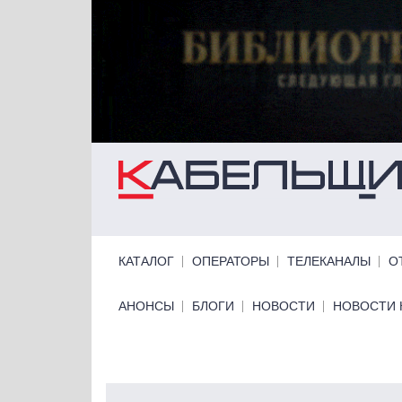
Перейти к основному содержанию
Primary links
КАТАЛОГ
ОПЕРАТОРЫ
ТЕЛЕКАНАЛЫ
О
Primary links bottom
АНОНСЫ
БЛОГИ
НОВОСТИ
НОВОСТИ 