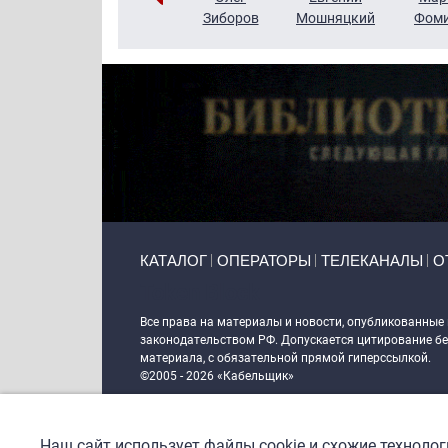
Чудутов
Кузин
Зиборов
Мошняцкий
Фом
Primary links
КАТАЛОГ
ОПЕРАТОРЫ
ТЕЛЕКАНАЛЫ
О
Token Block
Все права на материалы и новости, опубликованные
законодательством РФ. Допускается цитирование без
материала, с обязательной прямой гиперссылкой.
©2005 - 2026 «Кабельщик»
Политика сайта "Кабельщик" (интернет-адреса
www.c
пользователей сети интернет
Наш сайт использует файлы cookie и схожие техноло