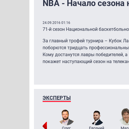
NBA - Начало сезона н
24.09.2016 01:16
71-й сезон Национальной баскетбольн
За главный трофей турнира – Кубок Ла
поборются тридцать профессиональных
Кому достанутся лавры победителей, а
покажет наступающий сезон на телекана
ЭКСПЕРТЫ
Тимур
Григорий
Олег
Евгений
Мар