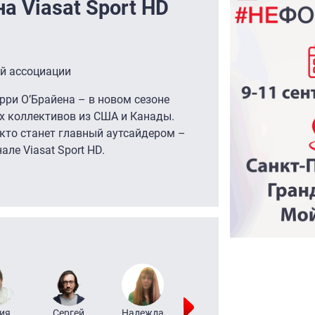
а Viasat Sport HD
ой ассоциации
рри О’Брайена – в новом сезоне
 коллективов из США и Канады.
 кто станет главный аутсайдером –
ле Viasat Sport HD.
ия
Сергей
Надежда
Мария
Алексей