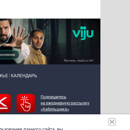
Воронова
Чудутов
Кузин
Зиборов
ЖЬЕ
КАЛЕНДАРЬ
Подпишитесь
на ежедневную рассылку
«Кабельщика»
льзовании данного сайта, вы