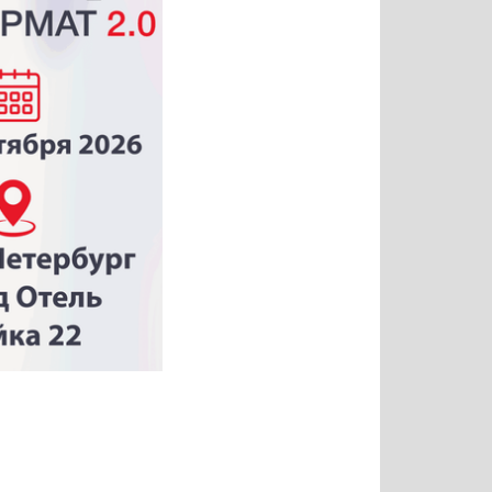
Татьяна
Тимур
Григорий
Олег