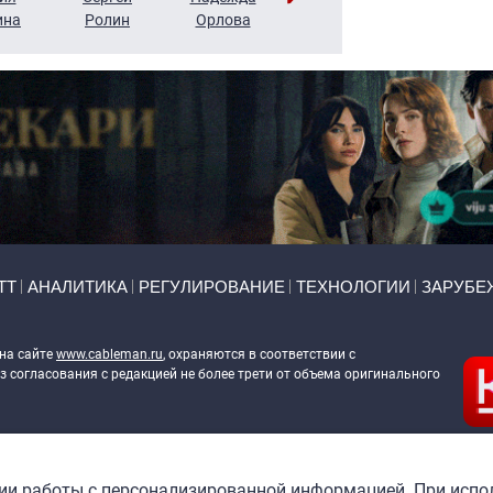
ина
Ролин
Орлова
Щербаль
Леонтьев
ТТ
АНАЛИТИКА
РЕГУЛИРОВАНИЕ
ТЕХНОЛОГИИ
ЗАРУБЕ
 на сайте
www.cableman.ru
, охраняются в соответствии с
 согласования с редакцией не более трети от объема оригинального
ableman.ru
) в отношении обработки персональных данных
гии работы с персонализированной информацией. При испо