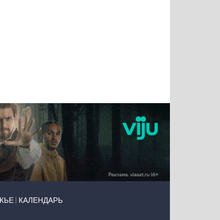
Татьяна
Тимур
Григорий
Олег
Воронова
Чудутов
Кузин
Зиборов
ЖЬЕ
КАЛЕНДАРЬ