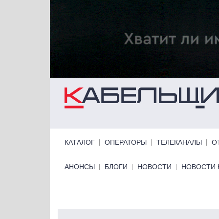
Перейти к основному содержанию
Primary links
КАТАЛОГ
ОПЕРАТОРЫ
ТЕЛЕКАНАЛЫ
О
Primary links bottom
АНОНСЫ
БЛОГИ
НОВОСТИ
НОВОСТИ 