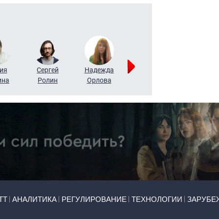
ия
Сергей
Надежда
Мария
Алексей
ина
Ролин
Орлова
Щербаль
Леонтьев
ТТ
АНАЛИТИКА
РЕГУЛИРОВАНИЕ
ТЕХНОЛОГИИ
ЗАРУБЕ