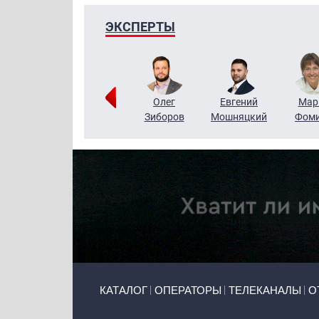
ЭКСПЕРТЫ
Тимур
Григорий
Олег
Евгений
Мар
Чудутов
Кузин
Зиборов
Мошняцкий
Фом
Primary links
КАТАЛОГ
ОПЕРАТОРЫ
ТЕЛЕКАНАЛЫ
О
Token Block